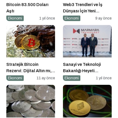
Bitcoin 83.500 Doları
Web3 Trendleri ve İş
Aştı
Dünyası İçin Yeni
Fırsatlar
Ekonomi
1 yıl önce
Ekonomi
9 ay önce
Stratejik Bitcoin
Sanayi ve Teknoloji
Rezervi: Dijital Altın mı,
Bakanlığı Heyeti
Riskli Bir Hamle mi?
Marmara Teknokent’i
Ekonomi
11 ay önce
Ekonomi
1 yıl önce
Ziyaret Etti!