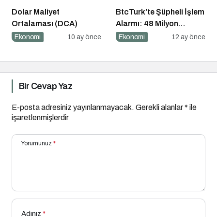
Dolar Maliyet
BtcTurk’te Şüpheli İşlem
Ortalaması (DCA)
Alarmı: 48 Milyon
Dolarlık Çıkış İddiası
Ekonomi
10 ay önce
Ekonomi
12 ay önce
Bir Cevap Yaz
E-posta adresiniz yayınlanmayacak.
Gerekli alanlar
*
ile
işaretlenmişlerdir
Yorumunuz
*
Adınız
*