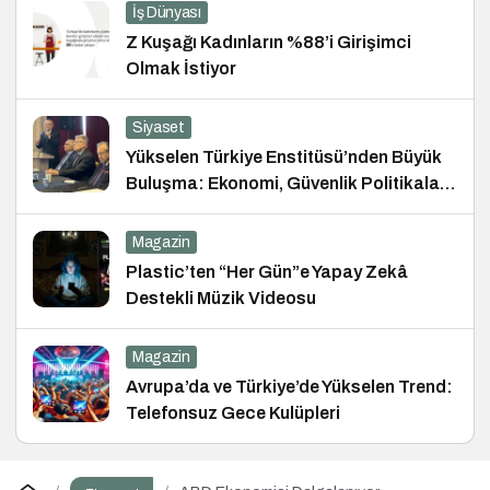
İş Dünyası
Z Kuşağı Kadınların %88’i Girişimci
Olmak İstiyor
Siyaset
Yükselen Türkiye Enstitüsü’nden Büyük
Buluşma: Ekonomi, Güvenlik Politikaları
ve Hukuk Konferansı
Magazin
Plastic’ten “Her Gün”e Yapay Zekâ
Destekli Müzik Videosu
Magazin
Avrupa’da ve Türkiye’de Yükselen Trend:
Telefonsuz Gece Kulüpleri