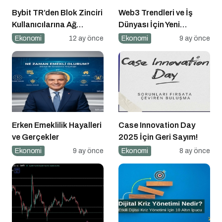
Bybit TR’den Blok Zinciri
Web3 Trendleri ve İş
Kullanıcılarına Ağ
Dünyası İçin Yeni
Tıkanıklığı Rehberi!
Fırsatlar
Ekonomi
12 ay önce
Ekonomi
9 ay önce
Erken Emeklilik Hayalleri
Case Innovation Day
ve Gerçekler
2025 İçin Geri Sayım!
Ekonomi
9 ay önce
Ekonomi
8 ay önce