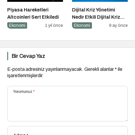
Piyasa Hareketleri
Dijital Kriz Yönetimi
Altcoinleri Sert Etkiledi
Nedir Etkili Dijital Kriz
Yönetimi için 10 Altın
Ekonomi
1 yıl önce
Ekonomi
9 ay önce
İpucu
Bir Cevap Yaz
E-posta adresiniz yayınlanmayacak.
Gerekli alanlar
*
ile
işaretlenmişlerdir
Yorumunuz
*