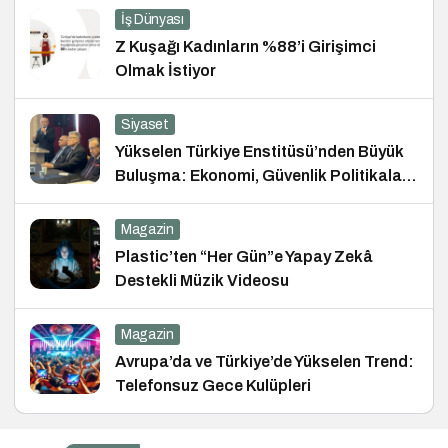
İş Dünyası
Z Kuşağı Kadınların %88’i Girişimci
Olmak İstiyor
Siyaset
Yükselen Türkiye Enstitüsü’nden Büyük
Buluşma: Ekonomi, Güvenlik Politikaları
ve Hukuk Konferansı
Magazin
Plastic’ten “Her Gün”e Yapay Zekâ
Destekli Müzik Videosu
Magazin
Avrupa’da ve Türkiye’de Yükselen Trend:
Telefonsuz Gece Kulüpleri