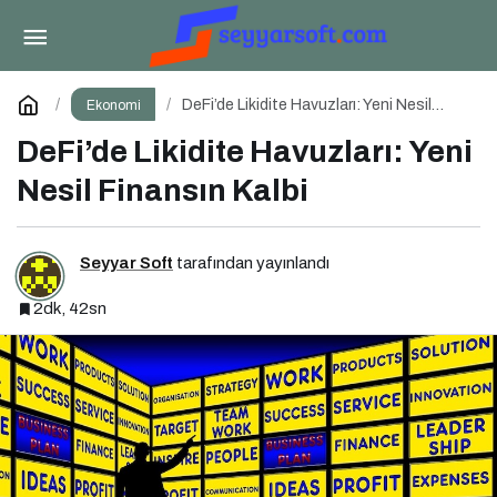
BRC-20 Token Standardı: Bitcoin Üzerindeki
Deneysel Adım
Paylaş
Yorum Yap
DeFi’de Likidite Havuzları: Yeni Nesil
Ekonomi
Finansın Kalbi
DeFi’de Likidite Havuzları: Yeni
Nesil Finansın Kalbi
Seyyar Soft
tarafından yayınlandı
2dk, 42sn