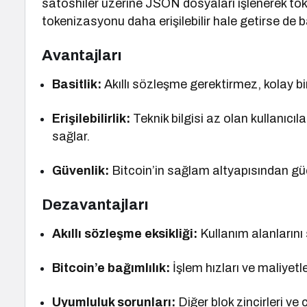
satoshiler üzerine JSON dosyaları işlenerek toke
tokenizasyonu daha erişilebilir hale getirse de b
Avantajları
Basitlik:
Akıllı sözleşme gerektirmez, kolay bi
Erişilebilirlik:
Teknik bilgisi az olan kullanıcıl
sağlar.
Güvenlik:
Bitcoin’in sağlam altyapısından güç 
Dezavantajları
Akıllı sözleşme eksikliği:
Kullanım alanlarını s
Bitcoin’e bağımlılık:
İşlem hızları ve maliyetler
Uyumluluk sorunları:
Diğer blok zincirleri v