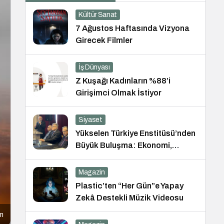
Kültür Sanat
7 Ağustos Haftasında Vizyona
Girecek Filmler
İş Dünyası
Z Kuşağı Kadınların %88’i
Girişimci Olmak İstiyor
Siyaset
Yükselen Türkiye Enstitüsü’nden
Büyük Buluşma: Ekonomi,
Güvenlik Politikaları ve Hukuk
Konferansı
Magazin
Plastic’ten “Her Gün”e Yapay
Zekâ Destekli Müzik Videosu
ım