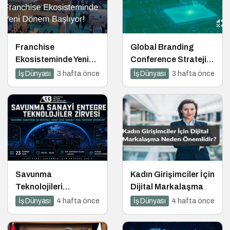
Franchise
Global Branding
Ekosisteminde Yeni
Conference Stratejik
Dönem Başlıyor:
Odağı: Yapay Zeka
İş Dünyası
3 hafta önce
İş Dünyası
3 hafta önce
Bayim Olur Musun?
Fuarı 2026 İçin Geri
Sayım!
Savunma
Kadın Girişimciler İçin
Teknolojileri
Dijital Markalaşma
Entegrasyon Zirvesi
İş Dünyası
4 hafta önce
İş Dünyası
4 hafta önce
Ankara’da
Gerçekleşecek!