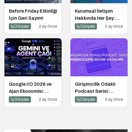
Before Friday Etkinliği
Kurumsal İletişim
İçin Geri Sayım!
Hakkında Her Şey:
Kurumsal İletişim 2.0
İş Dünyası
2 ay önce
İş Dünyası
2 ay önce
Podcast Serisi
Google I/O 2026 ve
Girişimcilik Odaklı
Ajan Ekonomisi:
Podcast Serisi:
Girişimcinin Yeni
Girişimcilerin Büyük
İş Dünyası
2 ay önce
İş Dünyası
3 ay önce
Rakibi Arama Kutusu
Hataları