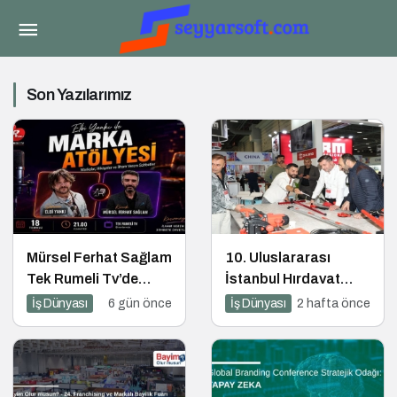
Son Yazılarımız
Mürsel Ferhat Sağlam
10. Uluslararası
Tek Rumeli Tv’de
İstanbul Hırdavat
Marka Atölyesi
Fuarı, Küresel
İş Dünyası
6 gün önce
İş Dünyası
2 hafta önce
Programına Konuk
Ticaretin Yeni Merkezi
Oldu
Olmaya Hazırlanıyor