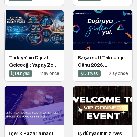
Türkiye’nin Dijital
Başarsoft Teknoloji
Geleceği: Yapay Zeka
Günü 2026
Çağında “BİLGE”
Gerçekleşti
İş Dünyası
2 ay önce
İş Dünyası
2 ay önce
Hamlesi
İçerik Pazarlaması
İş dünyasının zirvesi