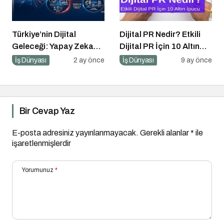
Türkiye’nin Dijital
Dijital PR Nedir? Etkili
Geleceği: Yapay Zeka
Dijital PR İçin 10 Altın
Çağında “BİLGE”
İpucu
İş Dünyası
2 ay önce
İş Dünyası
9 ay önce
Hamlesi
Bir Cevap Yaz
E-posta adresiniz yayınlanmayacak.
Gerekli alanlar
*
ile
işaretlenmişlerdir
Yorumunuz
*