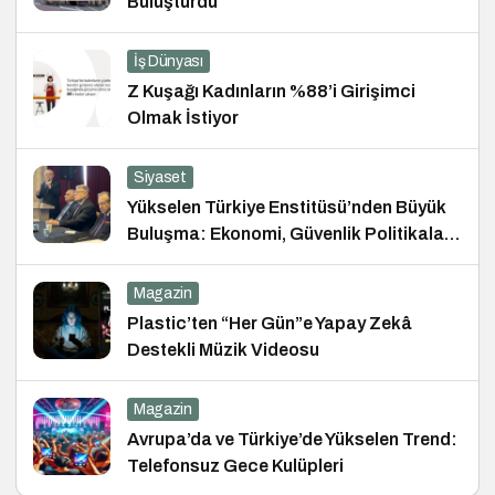
Buluşturdu
İş Dünyası
Z Kuşağı Kadınların %88’i Girişimci
Olmak İstiyor
Siyaset
Yükselen Türkiye Enstitüsü’nden Büyük
Buluşma: Ekonomi, Güvenlik Politikaları
ve Hukuk Konferansı
Magazin
Plastic’ten “Her Gün”e Yapay Zekâ
Destekli Müzik Videosu
Magazin
Avrupa’da ve Türkiye’de Yükselen Trend:
Telefonsuz Gece Kulüpleri