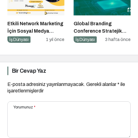
Etkili Network Marketing
Global Branding
İçin Sosyal Medya
Conference Stratejik
Etkinliği İçin Geri Sayım!
Odağı: Yapay Zeka
İş Dünyası
1 yıl önce
İş Dünyası
3 hafta önce
Bir Cevap Yaz
E-posta adresiniz yayınlanmayacak.
Gerekli alanlar
*
ile
işaretlenmişlerdir
Yorumunuz
*