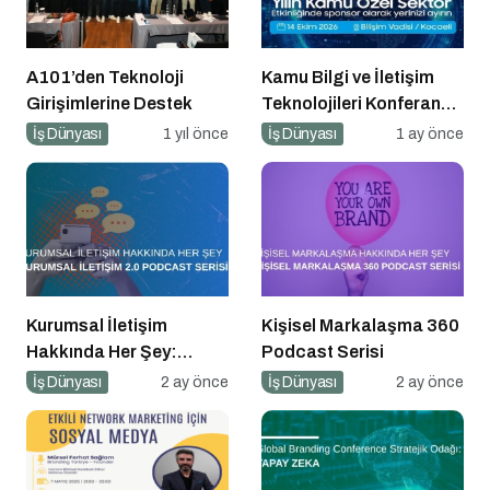
A101’den Teknoloji
Kamu Bilgi ve İletişim
Girişimlerine Destek
Teknolojileri Konferansı
2026 İçin Geri Sayım!
İş Dünyası
1 yıl önce
İş Dünyası
1 ay önce
Kurumsal İletişim
Kişisel Markalaşma 360
Hakkında Her Şey:
Podcast Serisi
Kurumsal İletişim 2.0
İş Dünyası
2 ay önce
İş Dünyası
2 ay önce
Podcast Serisi