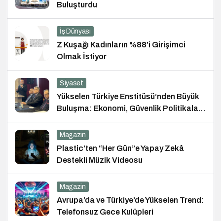
Buluşturdu
İş Dünyası
Z Kuşağı Kadınların %88’i Girişimci
Olmak İstiyor
Siyaset
Yükselen Türkiye Enstitüsü’nden Büyük
Buluşma: Ekonomi, Güvenlik Politikaları
ve Hukuk Konferansı
Magazin
Plastic’ten “Her Gün”e Yapay Zekâ
Destekli Müzik Videosu
Magazin
Avrupa’da ve Türkiye’de Yükselen Trend:
Telefonsuz Gece Kulüpleri