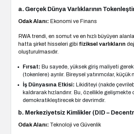
a. Gerçek Dünya Varlıklarının Tokenleşt
Odak Alanı:
Ekonomi ve Finans
RWA trendi, en somut ve en hızlı büyüyen alanlard
hatta şirket hisseleri gibi
fiziksel varlıkların
değ
oluşturulmasıdır.
Fırsat:
Bu sayede, yüksek giriş maliyeti gerekti
(tokenlere) ayrılır. Bireysel yatırımcılar, küçük 
İş Dünyasına Etkisi:
Likiditeyi (nakde çevrilebi
kaldırarak hızlandırır. Bu, özellikle gelişmekt
demokratikleştirecek bir devrimdir.
b. Merkeziyetsiz Kimlikler (DID – Decentr
Odak Alanı:
Teknoloji ve Güvenlik