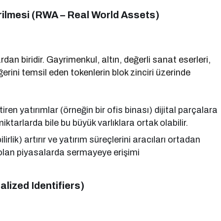
irilmesi (RWA – Real World Assets)
an biridir. Gayrimenkul, altın, değerli sanat eserleri,
erini temsil eden tokenlerin blok zinciri üzerinde
ren yatırımlar (örneğin bir ofis binası) dijital parçalara
miktarlarda bile bu büyük varlıklara ortak olabilir.
lirlik) artırır ve yatırım süreçlerini aracıları ortadan
e olan piyasalarda sermayeye erişimi
alized Identifiers)