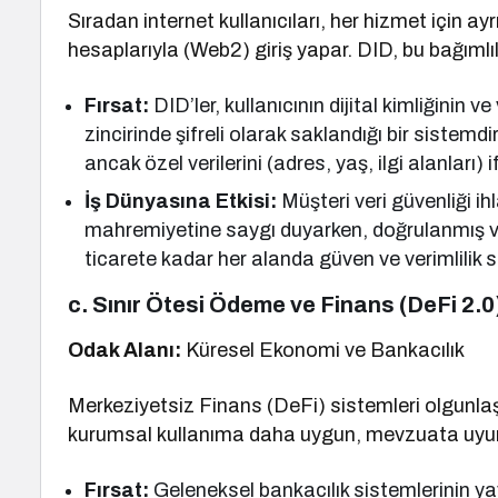
Sıradan internet kullanıcıları, her hizmet için ayr
hesaplarıyla (Web2) giriş yapar. DID, bu bağımlılı
Fırsat:
DID’ler, kullanıcının dijital kimliğinin ve
zincirinde şifreli olarak saklandığı bir sistemdi
ancak özel verilerini (adres, yaş, ilgi alanlar
İş Dünyasına Etkisi:
Müşteri veri güvenliği ihla
mahremiyetine saygı duyarken, doğrulanmış ve g
ticarete kadar her alanda güven ve verimlilik s
c. Sınır Ötesi Ödeme ve Finans (DeFi 2.0
Odak Alanı:
Küresel Ekonomi ve Bankacılık
Merkeziyetsiz Finans (DeFi) sistemleri olgunlaşa
kurumsal kullanıma daha uygun, mevzuata uyuml
Fırsat:
Geleneksel bankacılık sistemlerinin yav