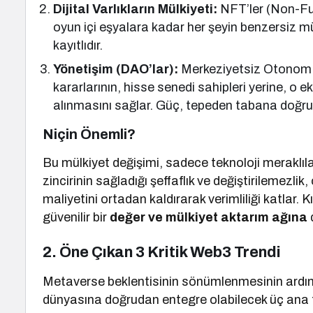
Dijital Varlıkların Mülkiyeti:
NFT’ler (Non-Fun
oyun içi eşyalara kadar her şeyin benzersiz mül
kayıtlıdır.
Yönetişim (DAO’lar):
Merkeziyetsiz Otonom O
kararlarının, hisse senedi sahipleri yerine, o 
alınmasını sağlar. Güç, tepeden tabana doğru y
Niçin Önemli?
Bu mülkiyet değişimi, sadece teknoloji meraklıları
zincirinin sağladığı şeffaflık ve değiştirilemezlik
maliyetini ortadan kaldırarak verimliliği katlar. 
güvenilir bir
değer ve mülkiyet aktarım ağına
2. Öne Çıkan 3 Kritik Web3 Trendi
Metaverse beklentisinin sönümlenmesinin ardın
dünyasına doğrudan entegre olabilecek üç ana t