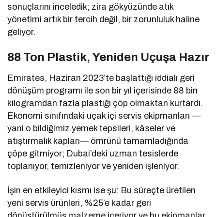
sonuçlarını inceledik; zira gökyüzünde atık
yönetimi artık bir tercih değil, bir zorunluluk haline
geliyor.
88 Ton Plastik, Yeniden Uçuşa Hazır
Emirates, Haziran 2023’te başlattığı iddialı geri
dönüşüm programı ile son bir yıl içerisinde 88 bin
kilogramdan fazla plastiği çöp olmaktan kurtardı.
Ekonomi sınıfındaki uçak içi servis ekipmanları —
yani o bildiğimiz yemek tepsileri, kâseler ve
atıştırmalık kapları— ömrünü tamamladığında
çöpe gitmiyor; Dubai’deki uzman tesislerde
toplanıyor, temizleniyor ve yeniden işleniyor.
İşin en etkileyici kısmı ise şu: Bu süreçte üretilen
yeni servis ürünleri, %25’e kadar geri
dönüştürülmüş malzeme içeriyor ve bu ekipmanlar