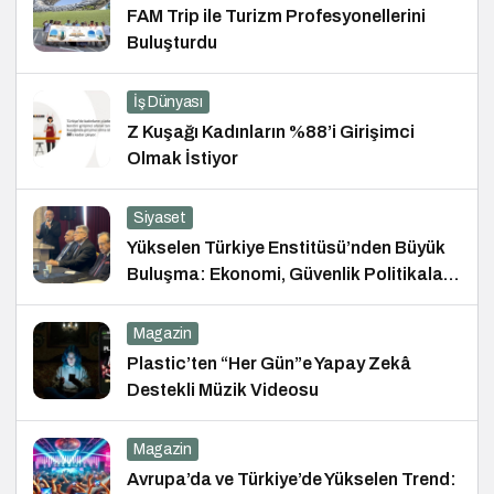
FAM Trip ile Turizm Profesyonellerini
Buluşturdu
İş Dünyası
Z Kuşağı Kadınların %88’i Girişimci
Olmak İstiyor
Siyaset
Yükselen Türkiye Enstitüsü’nden Büyük
Buluşma: Ekonomi, Güvenlik Politikaları
ve Hukuk Konferansı
Magazin
Plastic’ten “Her Gün”e Yapay Zekâ
Destekli Müzik Videosu
Magazin
Avrupa’da ve Türkiye’de Yükselen Trend: