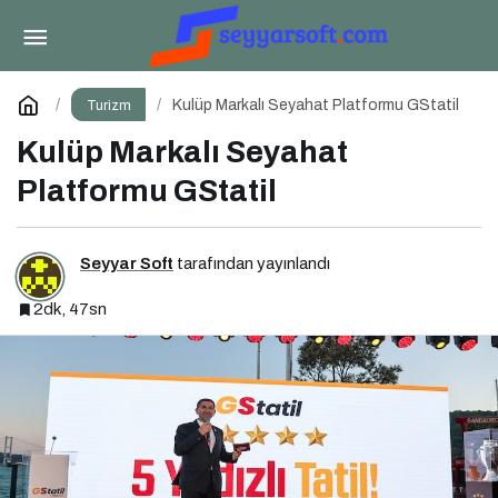
Emirates ile 88 Tonluk Çevre Başarısı
Paylaş
Yorum Yap
Kulüp Markalı Seyahat Platformu GStatil
Turizm
Kulüp Markalı Seyahat
Platformu GStatil
Seyyar Soft
tarafından yayınlandı
2dk, 47sn