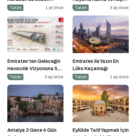
Açıldı!
Rehberi
Turizm
1 yıl önce
Turizm
3 ay önce
Emirates’ten Geleceğin
Emirates ile Yazın En
Havacılık Vizyonuna 5,1
Lüks Kaçamağı
Milyar Dolarlık Dev
Turizm
3 ay önce
Turizm
1 ay önce
Yatırım
Antalya 3 Gece 4 Gün
Eylülde Tatil Yapmak İçin