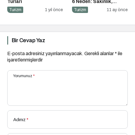
Turları
6 Neden: Sakinlik,
Ekonomi ve Keyif Bir
Turizm
1 yıl önce
Turizm
11 ay önce
Arada
Bir Cevap Yaz
E-posta adresiniz yayınlanmayacak.
Gerekli alanlar
*
ile
işaretlenmişlerdir
Yorumunuz
*
Adınız
*