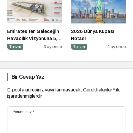
Emirates’ten Geleceğin
2026 Dünya Kupası
Havacılık Vizyonuna 5,1
Rotası
Milyar Dolarlık Dev
Turizm
3 ay önce
Turizm
4 ay önce
Yatırım
Bir Cevap Yaz
E-posta adresiniz yayınlanmayacak.
Gerekli alanlar
*
ile
işaretlenmişlerdir
Yorumunuz
*