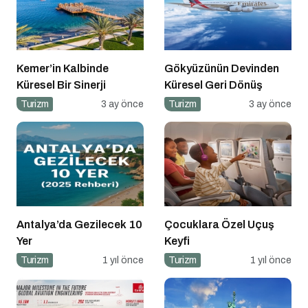
Kemer’in Kalbinde
Gökyüzünün Devinden
Küresel Bir Sinerji
Küresel Geri Dönüş
Turizm
3 ay önce
Turizm
3 ay önce
Antalya’da Gezilecek 10
Çocuklara Özel Uçuş
Yer
Keyfi
Turizm
1 yıl önce
Turizm
1 yıl önce