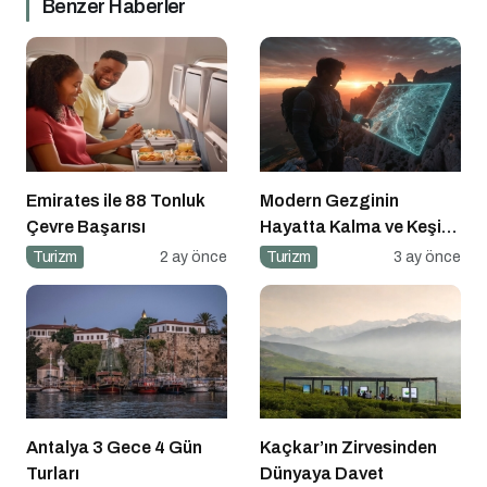
Benzer Haberler
Emirates ile 88 Tonluk
Modern Gezginin
Çevre Başarısı
Hayatta Kalma ve Keşif
Rehberi
Turizm
2 ay önce
Turizm
3 ay önce
Antalya 3 Gece 4 Gün
Kaçkar’ın Zirvesinden
Turları
Dünyaya Davet