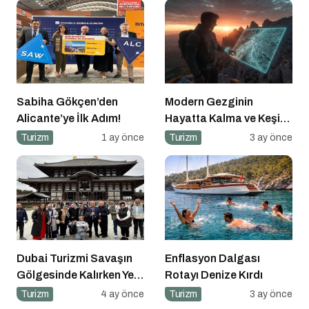
Sabiha Gökçen’den
Modern Gezginin
Alicante’ye İlk Adım!
Hayatta Kalma ve Keşif
Rehberi
Turizm
1 ay önce
Turizm
3 ay önce
Dubai Turizmi Savaşın
Enflasyon Dalgası
Gölgesinde Kalırken Yeni
Rotayı Denize Kırdı
Rotalar Belirlendi
Turizm
4 ay önce
Turizm
3 ay önce