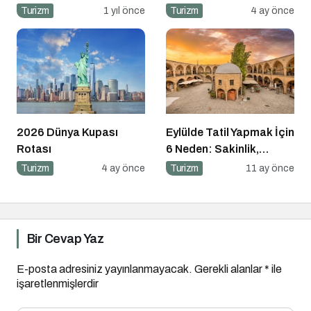
Turizm
1 yıl önce
Turizm
4 ay önce
2026 Dünya Kupası
Eylülde Tatil Yapmak İçin
Rotası
6 Neden: Sakinlik,
Ekonomi ve Keyif Bir
Turizm
4 ay önce
Turizm
11 ay önce
Arada
Bir Cevap Yaz
E-posta adresiniz yayınlanmayacak.
Gerekli alanlar
*
ile
işaretlenmişlerdir