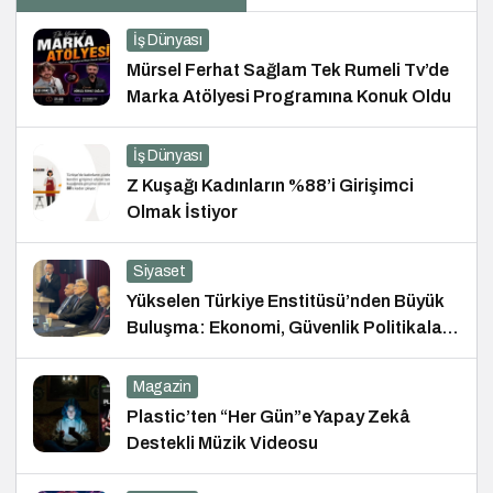
İş Dünyası
Mürsel Ferhat Sağlam Tek Rumeli Tv’de
Marka Atölyesi Programına Konuk Oldu
İş Dünyası
Z Kuşağı Kadınların %88’i Girişimci
Olmak İstiyor
Siyaset
Yükselen Türkiye Enstitüsü’nden Büyük
Buluşma: Ekonomi, Güvenlik Politikaları
ve Hukuk Konferansı
Magazin
Plastic’ten “Her Gün”e Yapay Zekâ
Destekli Müzik Videosu