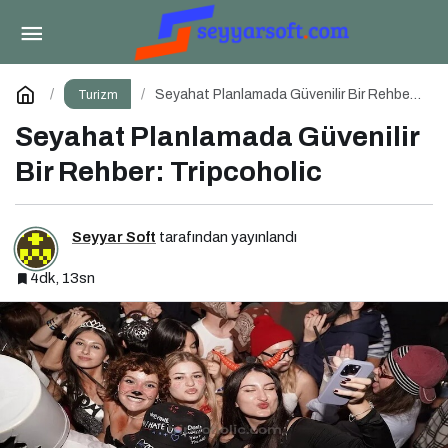
Antalya’dan Bavyera’nın Kalbine Yeni Kapı
Paylaş
Yorum Yap
Seyahat Planlamada Güvenilir Bir Rehber:
Turizm
Tripcoholic
Seyahat Planlamada Güvenilir
Bir Rehber: Tripcoholic
Seyyar Soft
tarafından yayınlandı
4dk, 13sn