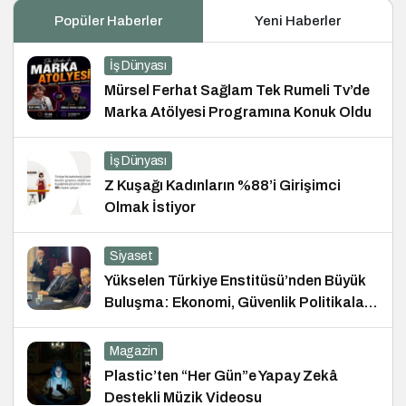
Popüler Haberler
Yeni Haberler
İş Dünyası
Mürsel Ferhat Sağlam Tek Rumeli Tv’de
Marka Atölyesi Programına Konuk Oldu
İş Dünyası
Z Kuşağı Kadınların %88’i Girişimci
Olmak İstiyor
Siyaset
Yükselen Türkiye Enstitüsü’nden Büyük
Buluşma: Ekonomi, Güvenlik Politikaları
ve Hukuk Konferansı
Magazin
Plastic’ten “Her Gün”e Yapay Zekâ
Destekli Müzik Videosu