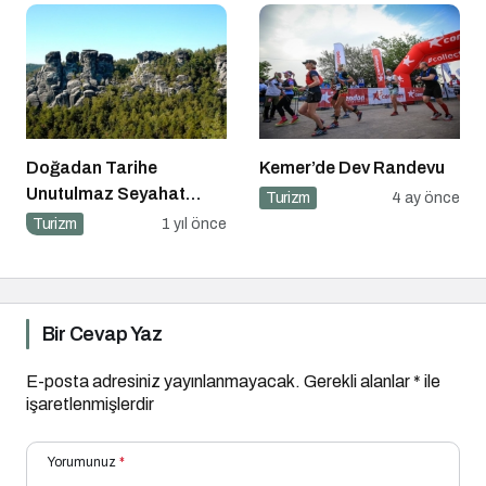
Doğadan Tarihe
Kemer’de Dev Randevu
Unutulmaz Seyahat
Turizm
4 ay önce
Önerileri
Turizm
1 yıl önce
Bir Cevap Yaz
E-posta adresiniz yayınlanmayacak.
Gerekli alanlar
*
ile
işaretlenmişlerdir
Yorumunuz
*