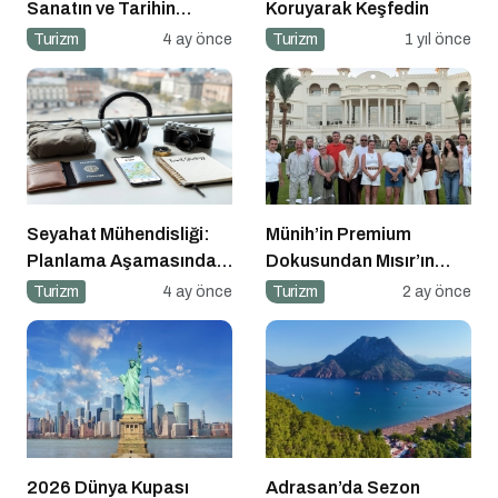
Sanatın ve Tarihin
Koruyarak Keşfedin
Kesiştiği Coğrafya
Turizm
4 ay önce
Turizm
1 yıl önce
Seyahat Mühendisliği:
Münih’in Premium
Planlama Aşamasında
Dokusundan Mısır’ın
“Hacker” Olmak
Tarihi Derinliğine
Turizm
4 ay önce
Turizm
2 ay önce
2026 Dünya Kupası
Adrasan’da Sezon