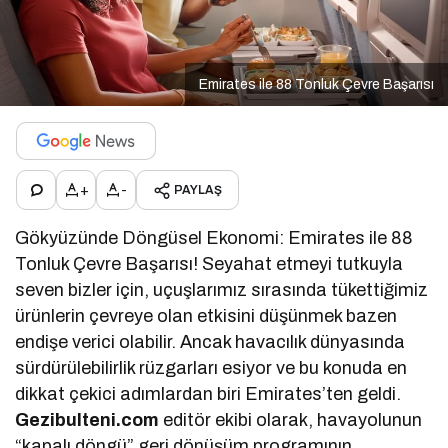
Emirates ile 88 Tonluk Çevre Başarısı
+
-
PAYLAŞ
Gökyüzünde Döngüsel Ekonomi: Emirates ile 88
Tonluk Çevre Başarısı! Seyahat etmeyi tutkuyla
seven bizler için, uçuşlarımız sırasında tükettiğimiz
ürünlerin çevreye olan etkisini düşünmek bazen
endişe verici olabilir. Ancak havacılık dünyasında
sürdürülebilirlik rüzgarları esiyor ve bu konuda en
dikkat çekici adımlardan biri Emirates’ten geldi.
Gezibulteni.com
editör ekibi olarak, havayolunun
“kapalı döngü” geri dönüşüm programının