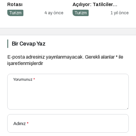
Rotası
Açılıyor: Tatilciler
Doğayla İç İçe Bir Yaz
Turizm
4 ay önce
Turizm
1 yıl önce
İçin Hazır
Bir Cevap Yaz
E-posta adresiniz yayınlanmayacak.
Gerekli alanlar
*
ile
işaretlenmişlerdir
Yorumunuz
*
Adınız
*