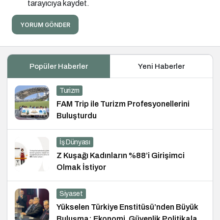
tarayıcıya kaydet.
YORUM GÖNDER
Popüler Haberler
Yeni Haberler
Turizm
FAM Trip ile Turizm Profesyonellerini
Buluşturdu
İş Dünyası
Z Kuşağı Kadınların %88’i Girişimci
Olmak İstiyor
Siyaset
Yükselen Türkiye Enstitüsü’nden Büyük
Buluşma: Ekonomi, Güvenlik Politikaları