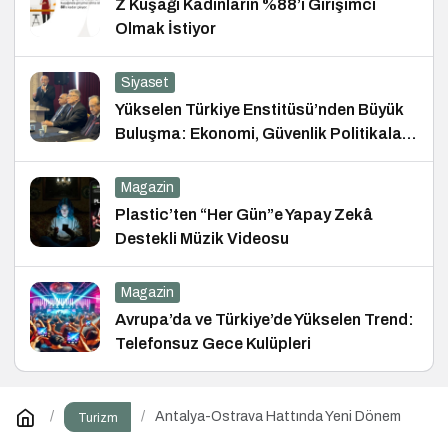
Z Kuşağı Kadınların %88’i Girişimci
Olmak İstiyor
Siyaset
Yükselen Türkiye Enstitüsü’nden Büyük
Buluşma: Ekonomi, Güvenlik Politikaları
ve Hukuk Konferansı
Magazin
Plastic’ten “Her Gün”e Yapay Zekâ
Destekli Müzik Videosu
Magazin
Avrupa’da ve Türkiye’de Yükselen Trend:
Telefonsuz Gece Kulüpleri
Antalya-Ostrava Hattında Yeni Dönem
Turizm