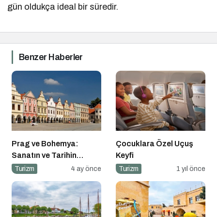
gün oldukça ideal bir süredir.
Benzer Haberler
Prag ve Bohemya:
Çocuklara Özel Uçuş
Sanatın ve Tarihin
Keyfi
Kesiştiği Coğrafya
Turizm
4 ay önce
Turizm
1 yıl önce