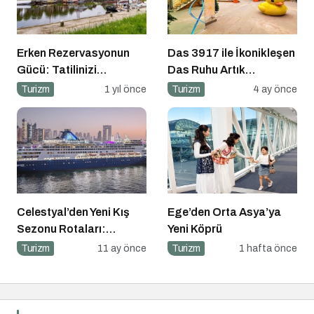
Erken Rezervasyonun
Das 3917 ile İkonikleşen
Gücü: Tatilinizi
Das Ruhu Artık
Planlayın, Avantajları
Kapadokya’da
Turizm
1 yıl önce
Turizm
4 ay önce
Yakalayın!
Celestyal’den Yeni Kış
Ege’den Orta Asya’ya
Sezonu Rotaları:
Yeni Köprü
Atina’dan Cidde’ye
Turizm
11 ay önce
Turizm
1 hafta önce
Yolculuk