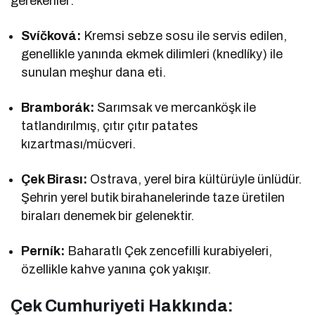
gerekenler:
Svíčková:
Kremsi sebze sosu ile servis edilen,
genellikle yanında ekmek dilimleri (knedlíky) ile
sunulan meşhur dana eti.
Bramborák:
Sarımsak ve mercanköşk ile
tatlandırılmış, çıtır çıtır patates
kızartması/mücveri.
Çek Birası:
Ostrava, yerel bira kültürüyle ünlüdür.
Şehrin yerel butik birahanelerinde taze üretilen
biraları denemek bir gelenektir.
Perník:
Baharatlı Çek zencefilli kurabiyeleri,
özellikle kahve yanına çok yakışır.
Çek Cumhuriyeti Hakkında: