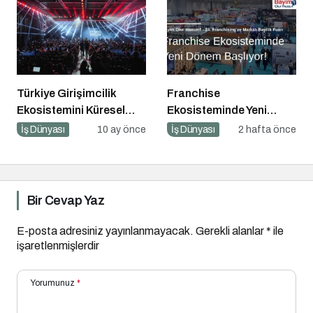
Türkiye Girişimcilik
Franchise
Ekosistemini Küresel
Ekosisteminde Yeni
Sahneye Taşıyan
Dönem Başlıyor: Bayim
İş Dünyası
10 ay önce
İş Dünyası
2 hafta önce
Buluşma
Olur Musun? Fuarı 2026
İçin Geri Sayım!
Bir Cevap Yaz
E-posta adresiniz yayınlanmayacak.
Gerekli alanlar
*
ile
işaretlenmişlerdir
Yorumunuz
*