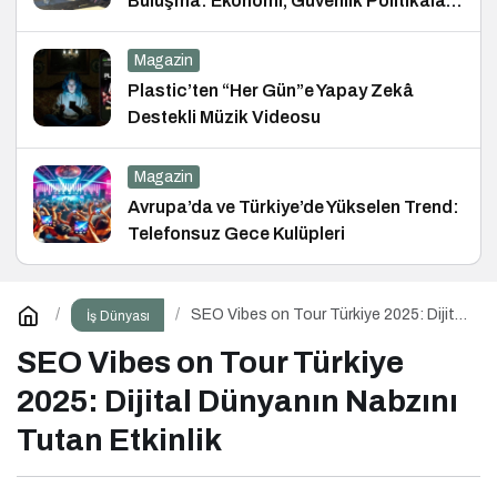
Buluşma: Ekonomi, Güvenlik Politikaları
ve Hukuk Konferansı
Magazin
Plastic’ten “Her Gün”e Yapay Zekâ
Destekli Müzik Videosu
Magazin
Avrupa’da ve Türkiye’de Yükselen Trend:
Telefonsuz Gece Kulüpleri
SEO Vibes on Tour Türkiye 2025: Dijital
İş Dünyası
Dünyanın Nabzını Tutan Etkinlik
SEO Vibes on Tour Türkiye
2025: Dijital Dünyanın Nabzını
Tutan Etkinlik