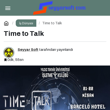
SEO Vibes on Tour Türkiye 2025: Dijital
Dünyanın Nabzını Tutan Etkinlik
Paylaş
Yorum Yap
Time to Talk
İş Dünyası
Time to Talk
Seyyar Soft
tarafından yayınlandı
0dk, 55sn