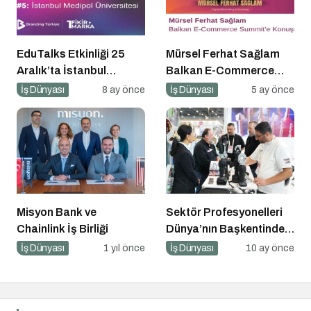
EduTalks Etkinliği 25
Mürsel Ferhat Sağlam
Aralık’ta İstanbul
Balkan E-Commerce
Medipol
Summit’e Konuştu
İş Dünyası
8 ay önce
İş Dünyası
5 ay önce
Üniversitesi’nde!
Misyon Bank ve
Sektör Profesyonelleri
Chainlink İş Birliği
Dünya’nın Başkentinde
Buluşacak!
İş Dünyası
1 yıl önce
İş Dünyası
10 ay önce