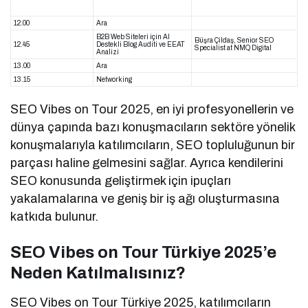
12.00
Ara
B2B Web Siteleri için Al
Büşra Çildaş, Senior SEO
12.45
Destekli Blog Auditi ve EEAT
Specialist at NMQ Digital
Analizi
13.00
Ara
13.15
Networking
SEO Vibes on Tour 2025, en iyi profesyonellerin ve
dünya çapında bazı konuşmacıların sektöre yönelik
konuşmalarıyla katılımcıların, SEO topluluğunun bir
parçası haline gelmesini sağlar. Ayrıca kendilerini
SEO konusunda geliştirmek için ipuçları
yakalamalarına ve geniş bir iş ağı oluşturmasına
katkıda bulunur.
SEO Vibes on Tour Türkiye 2025’e
Neden Katılmalısınız?
SEO Vibes on Tour Türkiye 2025, katılımcıların