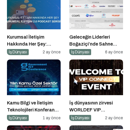
Kurumsal İletişim
Geleceğin Liderleri
Hakkında Her Şey:
Boğaziçi’nde Sahne
Kurumsal İletişim 2.0
Alıyor
İş Dünyası
2 ay önce
İş Dünyası
6 ay önce
Podcast Serisi
Kamu Bilgi ve İletişim
İş dünyasının zirvesi
Teknolojileri Konferansı
WORLDEF VIP
2026 İçin Geri Sayım!
Connect’te buluştu
İş Dünyası
1 ay önce
İş Dünyası
2 ay önce