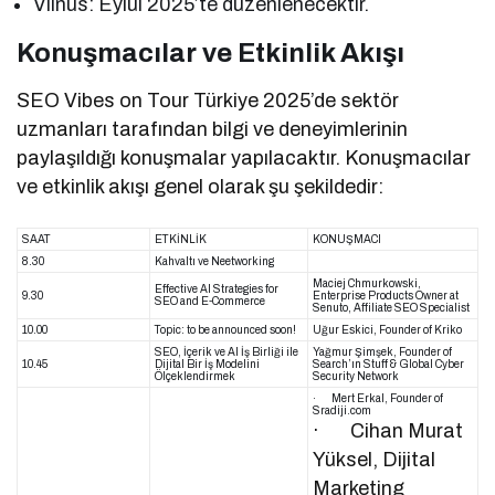
Vilnus: Eylül 2025’te düzenlenecektir.
Konuşmacılar ve Etkinlik Akışı
SEO Vibes on Tour Türkiye 2025’de sektör
uzmanları tarafından bilgi ve deneyimlerinin
paylaşıldığı konuşmalar yapılacaktır. Konuşmacılar
ve etkinlik akışı genel olarak şu şekildedir:
SAAT
ETKİNLİK
KONUŞMACI
8.30
Kahvaltı ve Neetworking
Maciej Chmurkowski,
Effective Al Strategies for
9.30
Enterprise Products Owner at
SEO and E-Commerce
Senuto, Affiliate SEO Specialist
10.00
Topic: to be announced soon!
Uğur Eskici, Founder of Kriko
SEO, İçerik ve Al İş Birliği ile
Yağmur Şimşek, Founder of
10.45
Dijital Bir İş Modelini
Search’ın Stuff & Global Cyber
Ölçeklendirmek
Security Network
· Mert Erkal, Founder of
Sradiji.com
· Cihan Murat
Yüksel, Dijital
Marketing