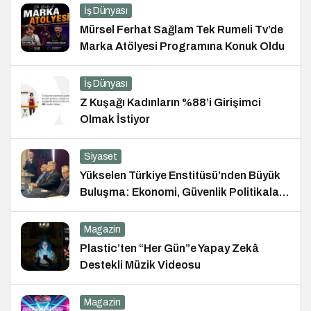
İş Dünyası
Mürsel Ferhat Sağlam Tek Rumeli Tv’de
Marka Atölyesi Programına Konuk Oldu
İş Dünyası
Z Kuşağı Kadınların %88’i Girişimci
Olmak İstiyor
Siyaset
Yükselen Türkiye Enstitüsü’nden Büyük
Buluşma: Ekonomi, Güvenlik Politikaları
ve Hukuk Konferansı
Magazin
Plastic’ten “Her Gün”e Yapay Zekâ
Destekli Müzik Videosu
Magazin