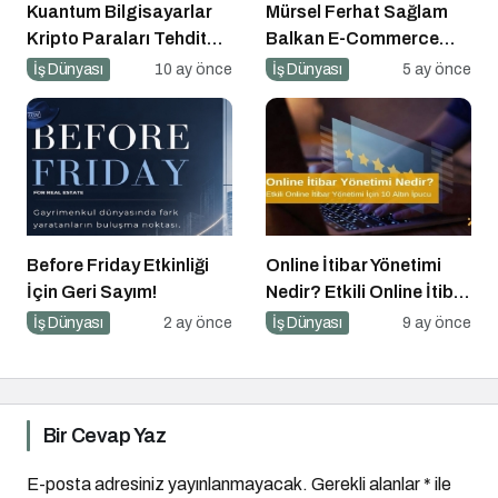
Kuantum Bilgisayarlar
Mürsel Ferhat Sağlam
Kripto Paraları Tehdit
Balkan E-Commerce
Eder mi?
Summit’e Konuştu
İş Dünyası
10 ay önce
İş Dünyası
5 ay önce
Before Friday Etkinliği
Online İtibar Yönetimi
İçin Geri Sayım!
Nedir? Etkili Online İtibar
Yönetimi İçin 10 Altın
İş Dünyası
2 ay önce
İş Dünyası
9 ay önce
İpucu
Bir Cevap Yaz
E-posta adresiniz yayınlanmayacak.
Gerekli alanlar
*
ile