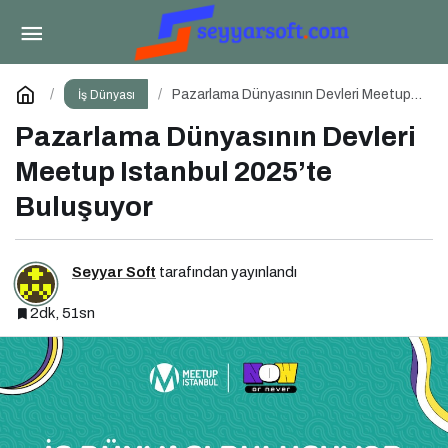
SaaS Summit Güz 25 İçin Geri Sayım!
Paylaş
Yorum Yap
Pazarlama Dünyasının Devleri Meetup
İş Dünyası
Istanbul 2025’te Buluşuyor
Pazarlama Dünyasının Devleri
Meetup Istanbul 2025’te
Buluşuyor
Seyyar Soft
tarafından yayınlandı
2dk, 51sn