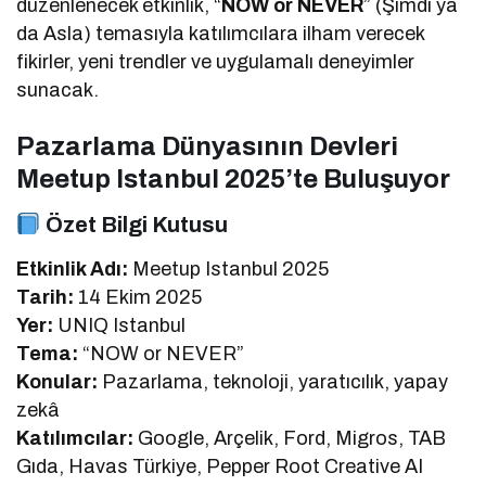
düzenlenecek etkinlik, “
NOW or NEVER
” (Şimdi ya
da Asla) temasıyla katılımcılara ilham verecek
fikirler, yeni trendler ve uygulamalı deneyimler
sunacak.
Pazarlama Dünyasının Devleri
Meetup Istanbul 2025’te Buluşuyor
Özet Bilgi Kutusu
Etkinlik Adı:
Meetup Istanbul 2025
Tarih:
14 Ekim 2025
Yer:
UNIQ Istanbul
Tema:
“NOW or NEVER”
Konular:
Pazarlama, teknoloji, yaratıcılık, yapay
zekâ
Katılımcılar:
Google, Arçelik, Ford, Migros, TAB
Gıda, Havas Türkiye, Pepper Root Creative AI