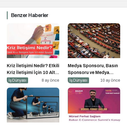
Benzer Haberler
Kriz İletişimi Nedir? Etkili
Medya Sponsoru, Basın
Kriz İletişimi İçin 10 Altın
Sponsoru ve Medya
İpucu
Partneri Ne Demek?
İş Dünyası
8 ay önce
İş Dünyası
10 ay önce