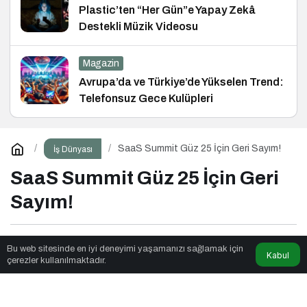
Plastic’ten “Her Gün”e Yapay Zekâ
Destekli Müzik Videosu
Magazin
Avrupa’da ve Türkiye’de Yükselen Trend:
Telefonsuz Gece Kulüpleri
SaaS Summit Güz 25 İçin Geri Sayım!
İş Dünyası
SaaS Summit Güz 25 İçin Geri
Sayım!
Seyyar Soft
tarafından yayınlandı
Bu web sitesinde en iyi deneyimi yaşamanızı sağlamak için
Kabul
çerezler kullanılmaktadır.
2dk, 0sn