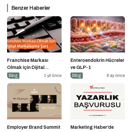
Benzer Haberler
Franchise Markası
Enteroendokrin Hücreler
Olmak için Dijital
ve GLP-1
Markalaşma Şart
Blog
1 yıl önce
Blog
6 ay önce
Employer Brand Summit
Marketing Haber’de