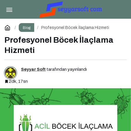
Nesli Tükenen Ulukurtlar 12 Bin Yıl Sonra
Hayata Döndürüldü
Paylaş
Yorum Yap
Profesyonel Böcek İlaçlama Hizmeti
Blog
Profesyonel Böcek İlaçlama
Hizmeti
Seyyar Soft
tarafından yayınlandı
2dk, 17sn