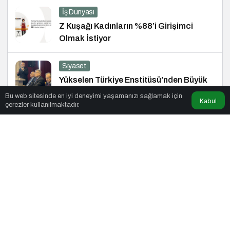
İş Dünyası
Z Kuşağı Kadınların %88’i Girişimci
Olmak İstiyor
Siyaset
Yükselen Türkiye Enstitüsü’nden Büyük
Buluşma: Ekonomi, Güvenlik Politikaları
Bu web sitesinde en iyi deneyimi yaşamanızı sağlamak için
Kabul
ve Hukuk Konferansı
çerezler kullanılmaktadır.
Magazin
Plastic’ten “Her Gün”e Yapay Zekâ
Destekli Müzik Videosu
Magazin
Avrupa’da ve Türkiye’de Yükselen Trend:
Telefonsuz Gece Kulüpleri