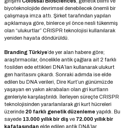
girişimi
Colossal Biosciences
, genetik bilimi ve
biyoteknolojide devrimsel denebilecek önemli bir
çalışmaya imza attı. Şirket tarafından yapılan
açıklamaya göre, binlerce yıl önce nesli tükenmiş
olan “ulukurtlar” CRISPR teknolojisi kullanılarak
yeniden hayata döndürüldü.
Branding Türkiye
’de yer alan habere göre;
araştırmacılar, öncelikle antik çağlara ait 2 farklı
fosilden ede ettikleri DNA’ları kullanarak ulukurt
gen haritasını çıkardı. Sonraki adımda ise elde
edilen bu DNA verileri, Dire Kurt’un günümüzde
yaşayan en yakın akrabaları olan gri kurtların
genleriyle karşılaştırıldı. İlerleyen süreçte CRISPR
teknolojisinden yararlanılarak gri kurt hücreleri
üzerinde
20 farklı genetik düzenleme
yapıldı. Bu
sayede
13.000 yıllık bir diş
ve
72.000 yıllık bir
kafatasından
elde edilen antik DNA’lar