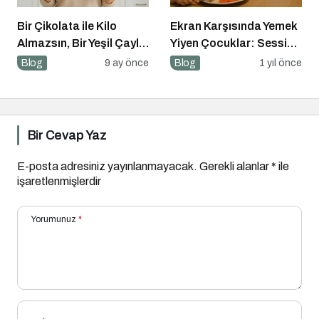
Bir Çikolata ile Kilo
Ekran Karşısında Yemek
Almazsın, Bir Yeşil Çayla
Yiyen Çocuklar: Sessiz
da Zayıflamazsın
Tehlike
Blog
9 ay önce
Blog
1 yıl önce
Bir Cevap Yaz
E-posta adresiniz yayınlanmayacak.
Gerekli alanlar
*
ile
işaretlenmişlerdir
Yorumunuz
*