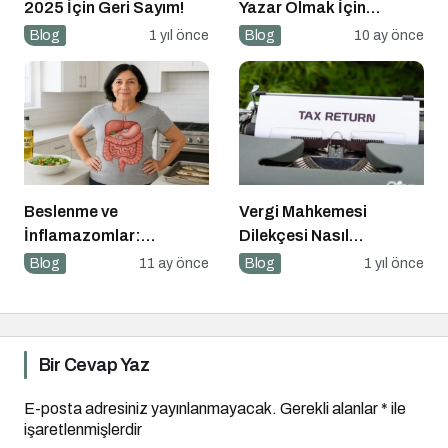
2025 İçin Geri Sayım!
Yazar Olmak İçin
Yazarlık Başvurusu
Blog
1 yıl önce
Blog
10 ay önce
Başladı!
Beslenme ve
Vergi Mahkemesi
İnflamazomlar:
Dilekçesi Nasıl
Bağırsaktan Hücre
Hazırlanır?
Blog
11 ay önce
Blog
1 yıl önce
Çekirdeğine Uzanan
Sessiz Savaş
Bir Cevap Yaz
E-posta adresiniz yayınlanmayacak.
Gerekli alanlar
*
ile
işaretlenmişlerdir