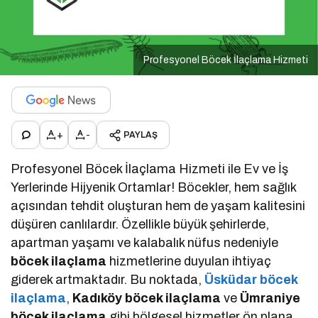
Profesyonel Böcek İlaçlama Hizmeti
+
-
PAYLAŞ
Profesyonel Böcek İlaçlama Hizmeti ile Ev ve İş
Yerlerinde Hijyenik Ortamlar! Böcekler, hem sağlık
açısından tehdit oluşturan hem de yaşam kalitesini
düşüren canlılardır. Özellikle büyük şehirlerde,
apartman yaşamı ve kalabalık nüfus nedeniyle
böcek ilaçlama
hizmetlerine duyulan ihtiyaç
giderek artmaktadır. Bu noktada,
Üsküdar böcek
ilaçlama
,
Kadıköy böcek ilaçlama
ve
Ümraniye
böcek ilaçlama
gibi bölgesel hizmetler ön plana