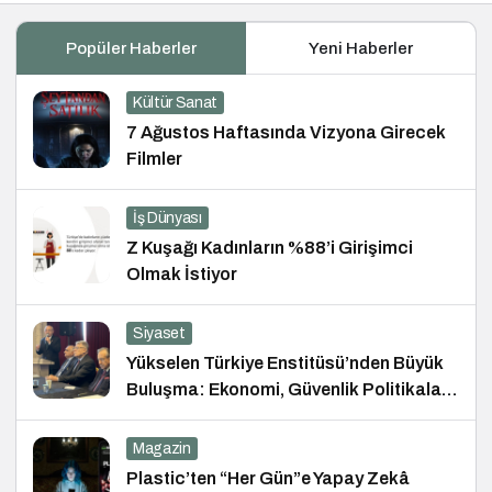
Popüler Haberler
Yeni Haberler
Kültür Sanat
7 Ağustos Haftasında Vizyona Girecek
Filmler
İş Dünyası
Z Kuşağı Kadınların %88’i Girişimci
Olmak İstiyor
Siyaset
Yükselen Türkiye Enstitüsü’nden Büyük
Buluşma: Ekonomi, Güvenlik Politikaları
ve Hukuk Konferansı
Magazin
Plastic’ten “Her Gün”e Yapay Zekâ