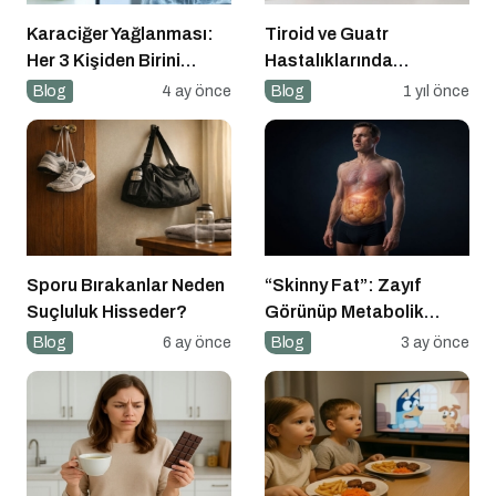
Karaciğer Yağlanması:
Tiroid ve Guatr
Her 3 Kişiden Birini
Hastalıklarında
Tehdit Eden “Sessiz”
Beslenme Bilinci
Blog
4 ay önce
Blog
1 yıl önce
Salgın
Sporu Bırakanlar Neden
“Skinny Fat”: Zayıf
Suçluluk Hisseder?
Görünüp Metabolik
Olarak Riskli Olmak
Blog
6 ay önce
Blog
3 ay önce