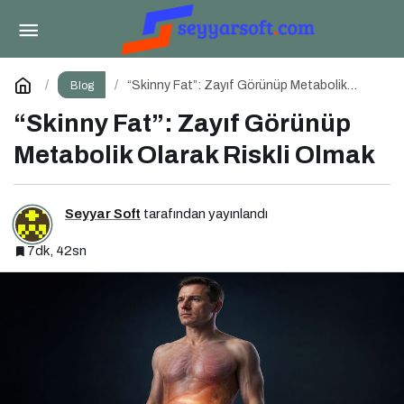
“Skinny Fat”: Zayıf Görünüp Metabolik Olarak
Riskli Olmak
Yorum Yap
“Skinny Fat”: Zayıf Görünüp Metabolik
Blog
Olarak Riskli Olmak
“Skinny Fat”: Zayıf Görünüp
Metabolik Olarak Riskli Olmak
Seyyar Soft
tarafından yayınlandı
7dk, 42sn