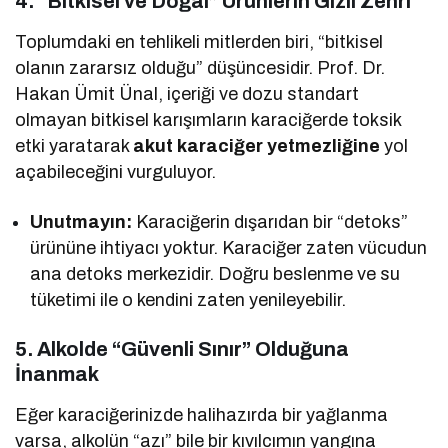
4. “Bitkisel ve Doğal” Ürünlerin Gizli Zehri
Toplumdaki en tehlikeli mitlerden biri, “bitkisel
olanın zararsız olduğu” düşüncesidir. Prof. Dr.
Hakan Ümit Ünal, içeriği ve dozu standart
olmayan bitkisel karışımların karaciğerde toksik
etki yaratarak
akut karaciğer yetmezliğine
yol
açabileceğini vurguluyor.
Unutmayın:
Karaciğerin dışarıdan bir “detoks”
ürününe ihtiyacı yoktur. Karaciğer zaten vücudun
ana detoks merkezidir. Doğru beslenme ve su
tüketimi ile o kendini zaten yenileyebilir.
5. Alkolde “Güvenli Sınır” Olduğuna
İnanmak
Eğer karaciğerinizde halihazırda bir yağlanma
varsa, alkolün “azı” bile bir kıvılcımın yangına