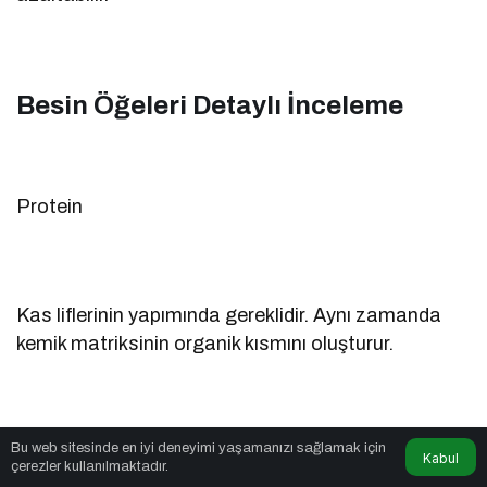
Besin Öğeleri Detaylı İnceleme
Protein
Kas liflerinin yapımında gereklidir. Aynı zamanda
kemik matriksinin organik kısmını oluşturur.
Bu web sitesinde en iyi deneyimi yaşamanızı sağlamak için
Yetersizlik:
Kabul
çerezler kullanılmaktadır.