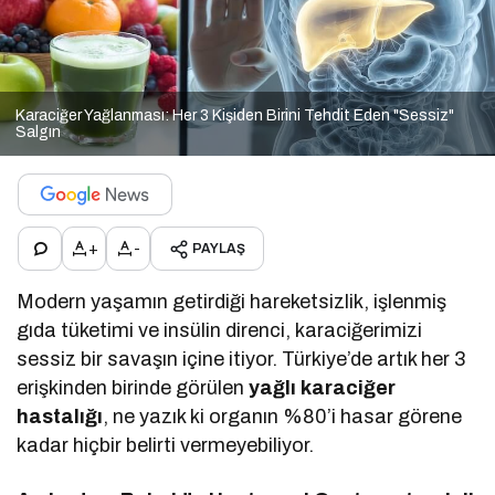
Karaciğer Yağlanması: Her 3 Kişiden Birini Tehdit Eden "Sessiz"
Salgın
+
-
PAYLAŞ
Modern yaşamın getirdiği hareketsizlik, işlenmiş
gıda tüketimi ve insülin direnci, karaciğerimizi
sessiz bir savaşın içine itiyor. Türkiye’de artık her 3
erişkinden birinde görülen
yağlı karaciğer
hastalığı
, ne yazık ki organın %80’i hasar görene
kadar hiçbir belirti vermeyebiliyor.