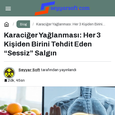
Çocuklarda Kas-Kemik Gelişimi ve Beslenme
Paylaş
Yorum Yap
Karaciğer Yağlanması: Her 3 Kişiden Birini
Blog
Tehdit Eden “Sessiz” Salgın
Karaciğer Yağlanması: Her 3
Kişiden Birini Tehdit Eden
“Sessiz” Salgın
Seyyar Soft
tarafından yayınlandı
2dk, 45sn