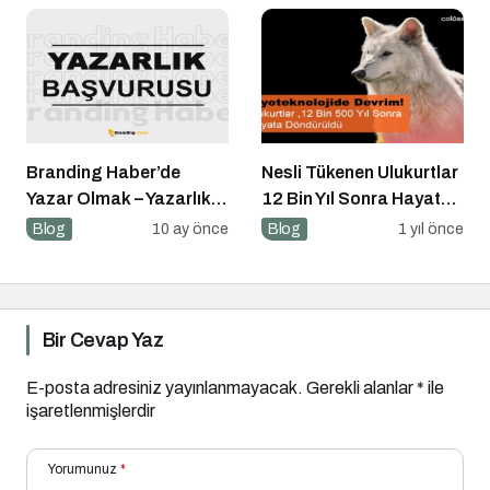
Branding Haber’de
Nesli Tükenen Ulukurtlar
Yazar Olmak – Yazarlık
12 Bin Yıl Sonra Hayata
Başvurusu Başladı!
Döndürüldü
Blog
10 ay önce
Blog
1 yıl önce
Bir Cevap Yaz
E-posta adresiniz yayınlanmayacak.
Gerekli alanlar
*
ile
işaretlenmişlerdir
Yorumunuz
*