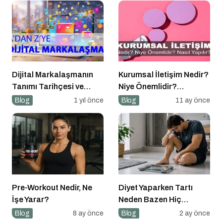
Dijital Markalaşmanın
Kurumsal İletişim Nedir?
Tanımı Tarihçesi ve
Niye Önemlidir?
Önemi
Kurumsal İletişim Nasıl
Blog
1 yıl önce
Blog
11 ay önce
Yapılır?
Pre-Workout Nedir, Ne
Diyet Yaparken Tartı
İşe Yarar?
Neden Bazen Hiç
Oynamaz?
Blog
8 ay önce
Blog
2 ay önce