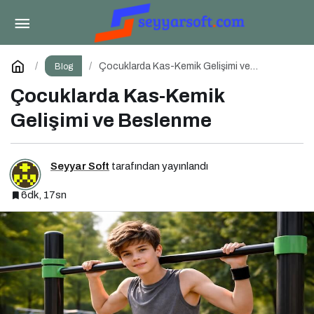
Çocuklarda Hormon Bozucu Maddeler ve
Paketli Gıdalar
Paylaş
Yorum Yap
Çocuklarda Kas-Kemik Gelişimi ve
Blog
Beslenme
Çocuklarda Kas-Kemik
Gelişimi ve Beslenme
Seyyar Soft
tarafından yayınlandı
6dk, 17sn