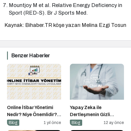
Mountjoy M et al. Relative Energy Deficiency in
Sport (RED-S). Br J Sports Med.
Kaynak: Bihaber.TR köşe yazarı Melina Ezgi Tosun
Benzer Haberler
Online İtibar Yönetimi
Yapay Zeka ile
Nedir? Niye Önemlidir?
Dertleşmenin Gizli
Online İtibar Yönetimi
Tehlikeleri
Blog
1 yıl önce
Blog
12 ay önce
Nasıl Uygulanır?