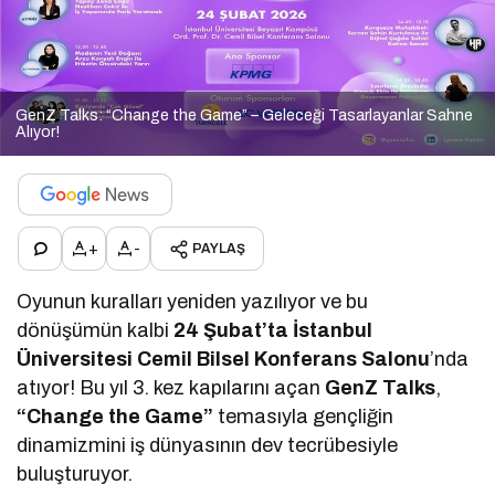
GenZ Talks: “Change the Game” – Geleceği Tasarlayanlar Sahne
Alıyor!
+
-
PAYLAŞ
Oyunun kuralları yeniden yazılıyor ve bu
dönüşümün kalbi
24 Şubat’ta İstanbul
Üniversitesi Cemil Bilsel Konferans Salonu
’nda
atıyor! Bu yıl 3. kez kapılarını açan
GenZ Talks
,
“Change the Game”
temasıyla gençliğin
dinamizmini iş dünyasının dev tecrübesiyle
buluşturuyor.