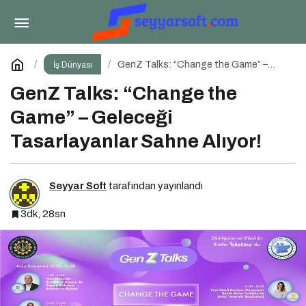
Dijital Markalaşma 1.0 Eğitimi İstanbul
Üniversitesi’nde Gerçekleşti!
Paylaş
Yorum Yap
GenZ Talks: “Change the Game” –
İş Dünyası
Geleceği Tasarlayanlar Sahne Alıyor!
GenZ Talks: “Change the
Game” – Geleceği
Tasarlayanlar Sahne Alıyor!
Seyyar Soft
tarafından yayınlandı
3dk, 28sn