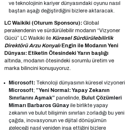
ve teknolojinin kariyer dünyasındaki oyunu nasıl
baştan aşağı değiştirdiğini bizlere aktaracak.
LC Waikiki (Oturum Sponsoru):
Global
perakendenin ve sürdürülebilir modanın “Vizyoner
Gücü” LC Waikiki ile
Küresel Sürdürülebilirlik
Direktörü Arzu Konyalı
Engin
ile Modanın Yeni
Dünyası: Etiketin Ötesindeki Yarın başlığı
altında, modanın ötesindeki sorumlu üretim ve
marka bilincini konuşuyoruz.
Microsoft:
Teknoloji dünyasının küresel vizyoneri
Microsoft
;
”Yeni Normal: Yapay Zekanın
Sınırlarını Aşmak”
panelinde,
Bulut Çözümleri
Mimarı Barbaros Günay
ile birlikte yapay
zekanın ve bulut bilişimin sınırları zorladığı bu yeni
çağda, inovasyonun ve dijital dönüşümün
geleceği nasıl yeniden inşa ettiğini bizlere