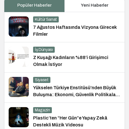
Popüler Haberler
Yeni Haberler
Kültür Sanat
7 Ağustos Haftasında Vizyona Girecek
Filmler
İş Dünyası
Z Kuşağı Kadınların %88’i Girişimci
Olmak İstiyor
Siyaset
Yükselen Türkiye Enstitüsü’nden Büyük
Buluşma: Ekonomi, Güvenlik Politikaları
ve Hukuk Konferansı
Magazin
Plastic’ten “Her Gün”e Yapay Zekâ
Destekli Müzik Videosu