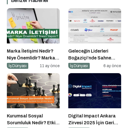
Benzer Haberler
Marka İletişimi Nedir?
Geleceğin Liderleri
Niye Önemlidir? Marka
Boğaziçi’nde Sahne
İletişimi Nasıl Yapılır?
Alıyor
İş Dünyası
11 ay önce
İş Dünyası
6 ay önce
Kurumsal Sosyal
Digital Impact Ankara
Sorumluluk Nedir? Etkili
Zirvesi 2025 İçin Geri