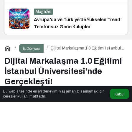
Magazin
Avrupa’da ve Türkiye’de Yükselen Trend:
Telefonsuz Gece Kulüpleri
Dijital Markalaşma 1.0 Eğitimi İstanbul
İş Dünyası
Üniversitesi’nde Gerçekleşti!
Dijital Markalaşma 1.0 Eğitimi
İstanbul Üniversitesi’nde
Gerçekleşti!
Bu web sitesinde en iyi deneyimi yaşamanızı sağlamak için
Kabul
çerezler kullanılmaktadır.
Seyyar Soft
tarafından yayınlandı
2dk, 30sn