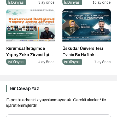
Kurumsal Sosyal
Sayım!
İş Dünyası
8 ay önce
İş Dünyası
10 ay önce
Sorumluluk İçin 10 Altın
Öneri
Kurumsal İletişimde
Üsküdar Üniversitesi
Yapay Zeka Zirvesi İçin
Tv’nin Bu Haftaki
Geri Sayım!
Konuğu Mürsel Ferhat
İş Dünyası
4 ay önce
İş Dünyası
7 ay önce
Sağlam Oluyor
Bir Cevap Yaz
E-posta adresiniz yayınlanmayacak.
Gerekli alanlar
*
ile
işaretlenmişlerdir