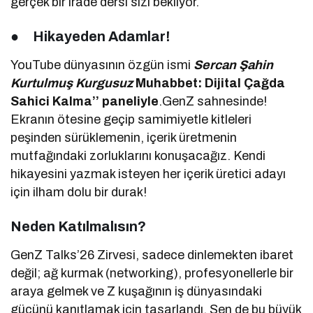
gerçek bir irade dersi sizi bekliyor.
●
Hikayeden Adamlar!
YouTube dünyasının özgün ismi
Sercan Şahin
Kurtulmuş
Kurgusuz
Muhabbet: Dijital Çağda
Sahici Kalma’’ paneliyle
.GenZ sahnesinde!
Ekranın ötesine geçip samimiyetle kitleleri
peşinden sürüklemenin, içerik üretmenin
mutfağındaki zorluklarını konuşacağız. Kendi
hikayesini yazmak isteyen her içerik üretici adayı
için ilham dolu bir durak!
Neden Katılmalısın?
GenZ Talks’26 Zirvesi, sadece dinlemekten ibaret
değil; ağ kurmak (networking), profesyonellerle bir
araya gelmek ve Z kuşağının iş dünyasındaki
gücünü kanıtlamak için tasarlandı. Sen de bu büyük