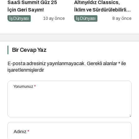
SaaS Summit Güz 25
Altınyıldız Classics,
İçin Geri Sayım!
İklim ve Sürdürülebilirlik
Ödülleri’nde “Yılın Geri
İş Dünyası
10 ay önce
İş Dünyası
8 ay önce
Dönüşüm Projesi”
Kategorisinde Altın Ödül
Kazandı
Bir Cevap Yaz
E-posta adresiniz yayınlanmayacak.
Gerekli alanlar
*
ile
işaretlenmişlerdir
Yorumunuz
*
Adınız
*