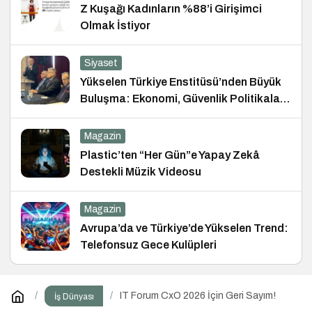
Z Kuşağı Kadınların %88’i Girişimci
Olmak İstiyor
Siyaset
Yükselen Türkiye Enstitüsü’nden Büyük
Buluşma: Ekonomi, Güvenlik Politikaları
ve Hukuk Konferansı
Magazin
Plastic’ten “Her Gün”e Yapay Zekâ
Destekli Müzik Videosu
Magazin
Avrupa’da ve Türkiye’de Yükselen Trend:
Telefonsuz Gece Kulüpleri
IT Forum CxO 2026 İçin Geri Sayım!
İş Dünyası