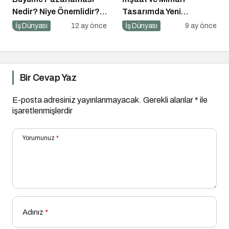
Nedir? Niye Önemlidir?
Tasarımda Yeni
Growht Marketıng Nasıl
Standartlar Belirliyor
İş Dünyası
12 ay önce
İş Dünyası
9 ay önce
Yapılır?
Bir Cevap Yaz
E-posta adresiniz yayınlanmayacak.
Gerekli alanlar
*
ile
işaretlenmişlerdir
Yorumunuz
*
Adınız
*