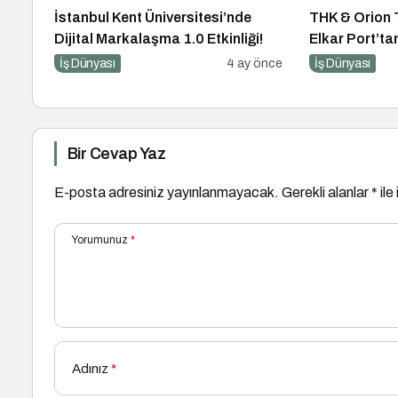
İstanbul Kent Üniversitesi’nde
THK & Orion 
Dijital Markalaşma 1.0 Etkinliği!
Elkar Port’t
Atılımı: AET 
İş Dünyası
4 ay önce
İş Dünyası
Stratejik Yatı
Bir Cevap Yaz
E-posta adresiniz yayınlanmayacak.
Gerekli alanlar
*
ile
Yorumunuz
*
Adınız
*