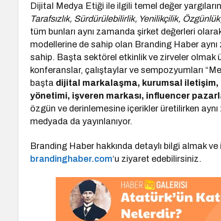
Dijital Medya Etiği ile ilgili temel değer yargıları
Tarafsızlık, Sürdürülebilirlik, Yenilikçilik, Özgünlük
tüm bunları aynı zamanda şirket değerleri olar
modellerine de sahip olan Branding Haber aynı
sahip. Başta sektörel etkinlik ve zirveler olmak ü
konferanslar, çalıştaylar ve sempozyumları “M
başta
dijital markalaşma, kurumsal iletişim
yönetimi, işveren markası, influencer paza
özgün ve derinlemesine içerikler üretilirken ayn
medyada da yayınlanıyor.
Branding Haber hakkında detaylı bilgi almak ve iş
brandinghaber.com
‘u ziyaret edebilirsiniz.