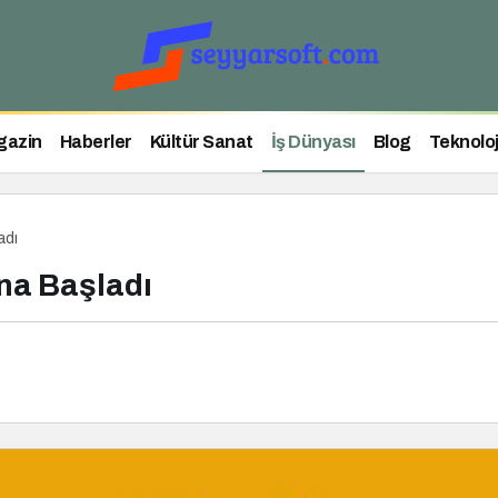
gazin
Haberler
Kültür Sanat
İş Dünyası
Blog
Teknoloj
adı
na Başladı