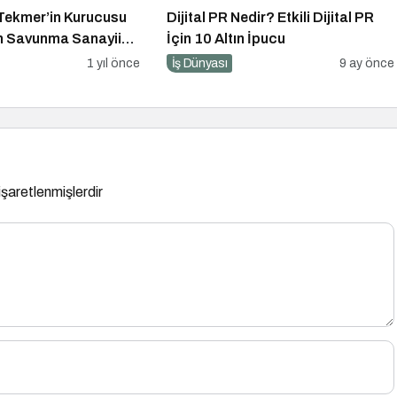
Tekmer’in Kurucusu
Dijital PR Nedir? Etkili Dijital PR
an Savunma Sanayii
İçin 10 Altın İpucu
Electronics’e
1 yıl önce
İş Dünyası
9 ay önce
rım
 işaretlenmişlerdir