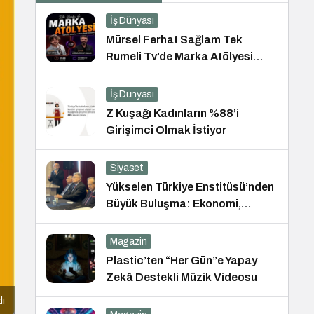
İş Dünyası
Mürsel Ferhat Sağlam Tek
Rumeli Tv’de Marka Atölyesi
Programına Konuk Oldu
İş Dünyası
Z Kuşağı Kadınların %88’i
Girişimci Olmak İstiyor
Siyaset
Yükselen Türkiye Enstitüsü’nden
Büyük Buluşma: Ekonomi,
Güvenlik Politikaları ve Hukuk
Konferansı
Magazin
Plastic’ten “Her Gün”e Yapay
Zekâ Destekli Müzik Videosu
dı