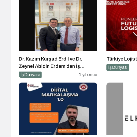
Dr. Kazım Kürşad Erdil ve Dr.
Türkiye Lojis
Zeynel Abidin Erdem’den İş
İş Dünyası
Dünyası Buluşması
İş Dünyası
1 yıl önce