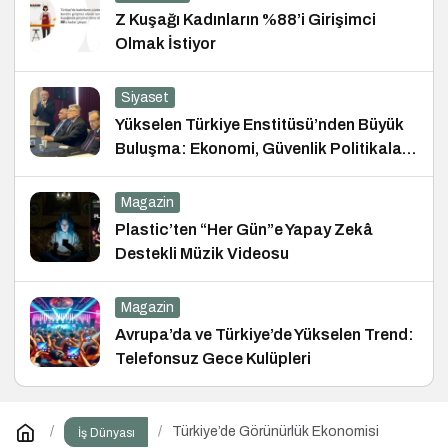
Z Kuşağı Kadınların %88’i Girişimci
Olmak İstiyor
Siyaset
Yükselen Türkiye Enstitüsü’nden Büyük
Buluşma: Ekonomi, Güvenlik Politikaları
ve Hukuk Konferansı
Magazin
Plastic’ten “Her Gün”e Yapay Zekâ
Destekli Müzik Videosu
Magazin
Avrupa’da ve Türkiye’de Yükselen Trend:
Telefonsuz Gece Kulüpleri
Türkiye’de Görünürlük Ekonomisi
İş Dünyası