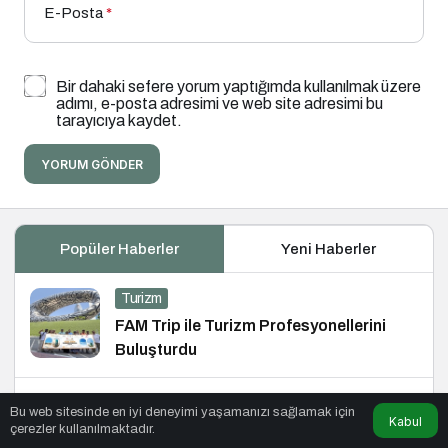
E-Posta
*
Bir dahaki sefere yorum yaptığımda kullanılmak üzere
adımı, e-posta adresimi ve web site adresimi bu
tarayıcıya kaydet.
YORUM GÖNDER
Popüler Haberler
Yeni Haberler
Turizm
FAM Trip ile Turizm Profesyonellerini
Buluşturdu
İş Dünyası
Bu web sitesinde en iyi deneyimi yaşamanızı sağlamak için
Kabul
çerezler kullanılmaktadır.
Z Kuşağı Kadınların %88’i Girişimci