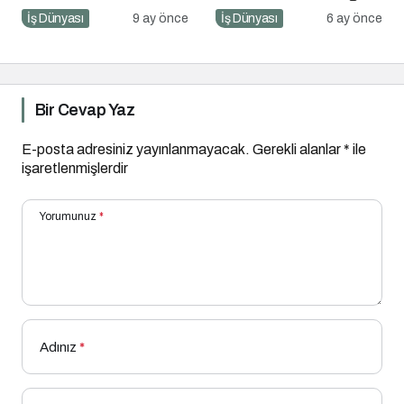
Pazarlaması için 10
Tasarlayanlar Sahne
İş Dünyası
9 ay önce
İş Dünyası
6 ay önce
Altın İpucu
Alıyor!
Bir Cevap Yaz
E-posta adresiniz yayınlanmayacak.
Gerekli alanlar
*
ile
işaretlenmişlerdir
Yorumunuz
*
Adınız
*