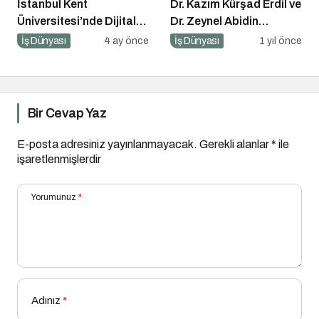
İstanbul Kent
Dr. Kazım Kürşad Erdil ve
Üniversitesi’nde Dijital
Dr. Zeynel Abidin
Markalaşma 1.0
Erdem’den İş Dünyası
İş Dünyası
4 ay önce
İş Dünyası
1 yıl önce
Etkinliği!
Buluşması
Bir Cevap Yaz
E-posta adresiniz yayınlanmayacak.
Gerekli alanlar
*
ile
işaretlenmişlerdir
Yorumunuz
*
Adınız
*