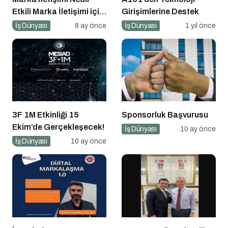
Etkili Marka İletişimi için
Girişimlerine Destek
10 Altın Öneri
İş Dünyası
8 ay önce
İş Dünyası
1 yıl önce
3F 1M Etkinliği 15
Sponsorluk Başvurusu
Ekim’de Gerçekleşecek!
İş Dünyası
10 ay önce
İş Dünyası
10 ay önce