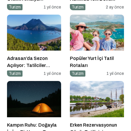
Konyaaltı’nda Açıyor
Turizm
1 yıl önce
Turizm
2 ay önce
Adrasan’da Sezon
Popüler Yurt İçi Tatil
Açılıyor: Tatilciler
Rotaları
Doğayla İç İçe Bir Yaz
Turizm
1 yıl önce
Turizm
1 yıl önce
İçin Hazır
Kampın Ruhu: Doğayla
Erken Rezervasyonun