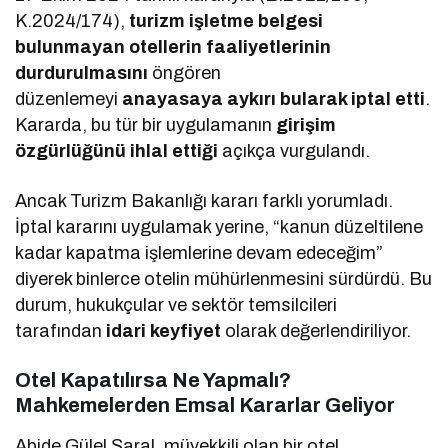
K.2024/174),
turizm işletme belgesi
bulunmayan otellerin faaliyetlerinin
durdurulmasını
öngören
düzenlemeyi
anayasaya aykırı bularak iptal etti
.
Kararda, bu tür bir uygulamanın
girişim
özgürlüğünü ihlal ettiği
açıkça vurgulandı.
Ancak Turizm Bakanlığı kararı farklı yorumladı.
İptal kararını uygulamak yerine, “kanun düzeltilene
kadar kapatma işlemlerine devam edeceğim”
diyerek binlerce otelin mühürlenmesini sürdürdü. Bu
durum, hukukçular ve sektör temsilcileri
tarafından
idari keyfiyet
olarak değerlendiriliyor.
Otel Kapatılırsa Ne Yapmalı?
Mahkemelerden Emsal Kararlar Geliyor
Abide Gülel Saral, müvekkili olan bir otel