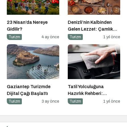
23 Nisan’da Nereye
Denizli’nin Kalbinden
Gidilir?
Gelen Lezzet: Çamlık
Denizli Kebapçısı
Turizm
4 ay önce
Turizm
1 yıl önce
Gaziantep Turizmde
Tatil Yolculuğuna
Dijital Çağı Başlattı
Hazırlık Rehberi:
Aracınız İçin Almanız
Turizm
3 ay önce
Turizm
1 yıl önce
Gereken 7 Temel Önlem!