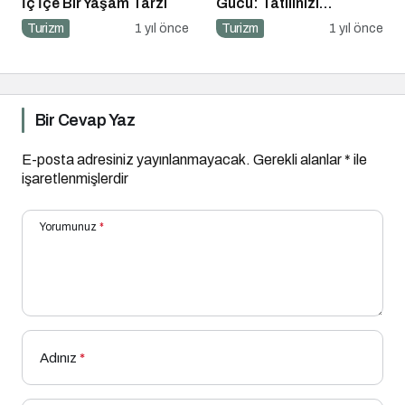
İç İçe Bir Yaşam Tarzı
Gücü: Tatilinizi
Planlayın, Avantajları
Turizm
1 yıl önce
Turizm
1 yıl önce
Yakalayın!
Bir Cevap Yaz
E-posta adresiniz yayınlanmayacak.
Gerekli alanlar
*
ile
işaretlenmişlerdir
Yorumunuz
*
Adınız
*