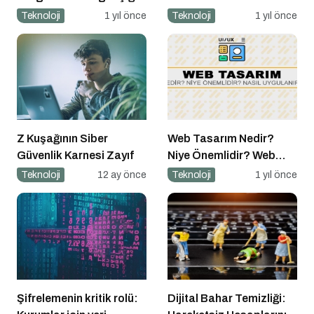
Büyüyor mu?
1 Nisan Şakası
Teknoloji
1 yıl önce
Teknoloji
1 yıl önce
Z Kuşağının Siber
Web Tasarım Nedir?
Güvenlik Karnesi Zayıf
Niye Önemlidir? Web
Tasarım Nasıl Yapılır?
Teknoloji
12 ay önce
Teknoloji
1 yıl önce
Şifrelemenin kritik rolü:
Dijital Bahar Temizliği: