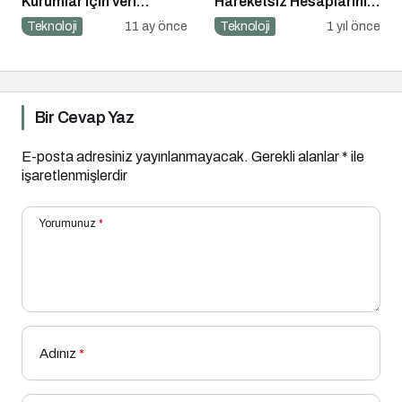
Kurumlar için veri
Hareketsiz Hesaplarınızı
güvenliğinin temel
Temizlemenin Zamanı
Teknoloji
11 ay önce
Teknoloji
1 yıl önce
katmanı
Geldi!
Bir Cevap Yaz
E-posta adresiniz yayınlanmayacak.
Gerekli alanlar
*
ile
işaretlenmişlerdir
Yorumunuz
*
Adınız
*