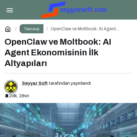
Dijital Çağda Donanım Güvenliği
Paylaş
Yorum Yap
OpenClaw ve Moltbook: AI Agent
Teknoloji
Ekonomisinin İlk Altyapıları
OpenClaw ve Moltbook: AI
Agent Ekonomisinin İlk
Altyapıları
Seyyar Soft
tarafından yayınlandı
2dk, 18sn