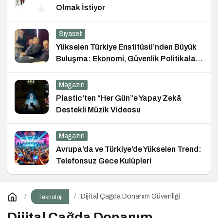
Olmak İstiyor
Siyaset
Yükselen Türkiye Enstitüsü’nden Büyük
Buluşma: Ekonomi, Güvenlik Politikaları
ve Hukuk Konferansı
Magazin
Plastic’ten “Her Gün”e Yapay Zekâ
Destekli Müzik Videosu
Magazin
Avrupa’da ve Türkiye’de Yükselen Trend:
Telefonsuz Gece Kulüpleri
Dijital Çağda Donanım Güvenliği
Teknoloji
Dijital Çağda Donanım