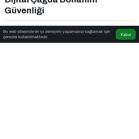
Güvenliği
Seyyar Soft
tarafından yayınlandı
Bu web sitesinde en iyi deneyimi yaşamanızı sağlamak için
Kabul
çerezler kullanılmaktadır.
6dk, 54sn
Dijital Çağda Donanım Güvenliği