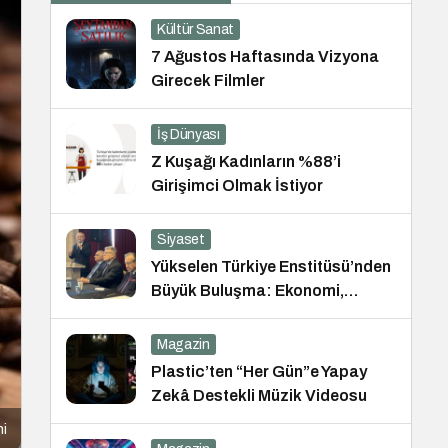
Kültür Sanat
7 Ağustos Haftasında Vizyona
Girecek Filmler
İş Dünyası
Z Kuşağı Kadınların %88’i
Girişimci Olmak İstiyor
Siyaset
Yükselen Türkiye Enstitüsü’nden
Büyük Buluşma: Ekonomi,
Güvenlik Politikaları ve Hukuk
Konferansı
Magazin
Plastic’ten “Her Gün”e Yapay
Zekâ Destekli Müzik Videosu
ni