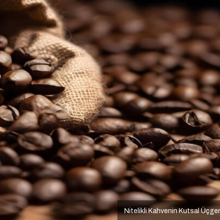
Nitelikli Kahvenin Kutsal Üçge