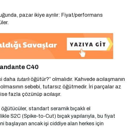
lduğunda, pazar ikiye ayrılır: Fiyat/performans
ler.
mandante C40
si daha
tutarlı
öğütür?” olmalıdır. Kahvede acılaşmanın
olmasının sebebi, tutarsız öğütmedir. İri parçalar az
 ise fazla çözünüp acılaşır.
öğütücüler, standart seramik bıçaklı el
likle S2C (Spike-to-Cut) bıçak yapılarıyla, bu fiyat
Yeni başlayan ancak işi ciddiye alan herkes için