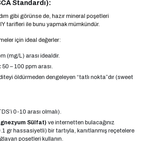
 (SCA Standardı):
dım gibi görünse de, hazır mineral poşetleri
Y tarifleri ile bunu yapmak mümkündür.
meler için ideal değerler:
m (mg/L) arası idealdir.
:
50 – 100 ppm arası.
iteyi öldürmeden dengeleyen “tatlı nokta”dır (sweet
(TDS’i 0-10 arası olmalı).
gnezyum Sülfat)
ve internetten bulacağınız
.1 gr hassasiyetli) bir tartıyla, kanıtlanmış reçetelere
ağlayan poşetleri kullanın.