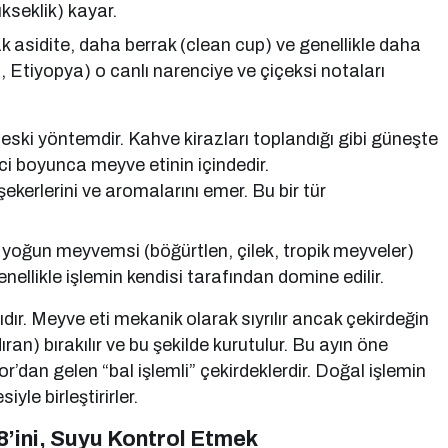
ükseklik) kayar.
 asidite, daha berrak (clean cup) ve genellikle daha
a, Etiyopya) o canlı narenciye ve çiçeksi notaları
eski yöntemdir. Kahve kirazları toplandığı gibi güneşte
ci boyunca meyve etinin içindedir.
kerlerini ve aromalarını emer. Bu bir tür
 yoğun meyvemsi (böğürtlen, çilek, tropik meyveler)
nellikle işlemin kendisi tarafından domine edilir.
ıdır. Meyve eti mekanik olarak sıyrılır ancak çekirdeğin
ran) bırakılır ve bu şekilde kurutulur. Bu ayın öne
r’dan gelen “bal işlemli” çekirdeklerdir. Doğal işlemin
yle birleştirirler.
’ini, Suyu Kontrol Etmek