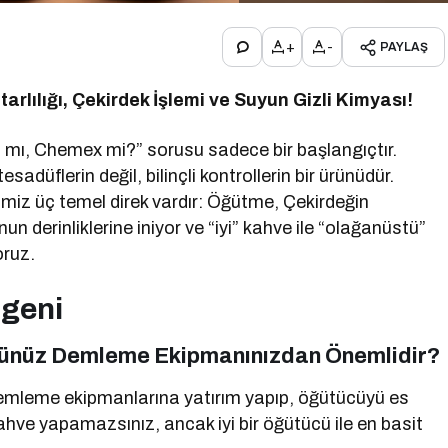
+
-
PAYLAŞ
arlılığı, Çekirdek İşlemi ve Suyun Gizli Kimyası!
0 mı, Chemex mi?” sorusu sadece bir başlangıçtır.
sadüflerin değil, bilinçli kontrollerin bir ürünüdür.
miz üç temel direk vardır: Öğütme, Çekirdeğin
 derinliklerine iniyor ve “iyi” kahve ile “olağanüstü”
oruz.
çgeni
cünüz Demleme Ekipmanınızdan Önemlidir?
emleme ekipmanlarına yatırım yapıp, öğütücüyü es
ahve yapamazsınız, ancak iyi bir öğütücü ile en basit