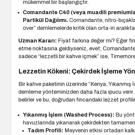
mükemmel bir başlangıçtır.
Comandante C40 (veya muadili premiumla
Partikül Dağılımı.
Comandante, nitro-bıçakları
over” demlemelerde kritik olan orta-iri aralıkta
Uzman Kararı:
Fiyat farkına değer mi? Eğer finc
etme noktasına geldiyseniz, evet; Comandante si
sadece “lezzetli bir kahve içmek” ise, Timemore 
Lezzetin Kökeni: Çekirdek İşleme Yön
Bir kahve paketinin üzerinde “Kenya, Yıkanmış İ
demleme yönteminizden daha fazla ipucu verir. İ
belirler ve bu, doğrudan fincandaki lezzet profili
Yıkanmış İşlem (Washed Process):
Bu yönte
havuzlarında yıkanarak çekirdekten tamamen a
Tadım Profili:
Meyvenin etkisi ortadan kalktı