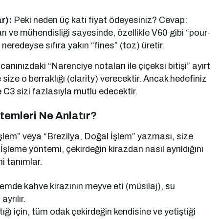
r):
Peki neden üç katı fiyat ödeyesiniz? Cevap:
 ve mühendisliği sayesinde, özellikle V60 gibi “pour-
 neredeyse sıfıra yakın “fines” (toz) üretir.
anınızdaki “Narenciye notaları ile çiçeksi bitişi” ayırt
ze o berraklığı (clarity) verecektir. Ancak hedefiniz
C3 sizi fazlasıyla mutlu edecektir.
temleri Ne Anlatır?
şlem” veya “Brezilya, Doğal İşlem” yazması, size
şleme yöntemi, çekirdeğin kirazdan nasıl ayrıldığını
ni tanımlar.
mde kahve kirazının meyve eti (müsilaj), su
yrılır.
ğı için, tüm odak çekirdeğin kendisine ve yetiştiği