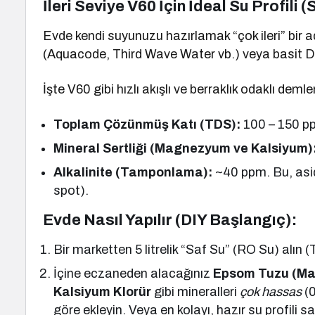
İleri Seviye V60 İçin İdeal Su Profili
Evde kendi suyunuzu hazırlamak “çok ileri” bir a
(Aquacode, Third Wave Water vb.) veya basit DI
İşte V60 gibi hızlı akışlı ve berraklık odaklı demle
Toplam Çözünmüş Katı (TDS):
100 – 150 pp
Mineral Sertliği (Magnezyum ve Kalsiyum)
Alkalinite (Tamponlama):
~40 ppm. Bu, asid
spot).
Evde Nasıl Yapılır (DIY Başlangıç):
Bir marketten 5 litrelik “Saf Su” (RO Su) alın 
İçine eczaneden alacağınız
Epsom Tuzu (Ma
Kalsiyum Klorür
gibi mineralleri
çok hassas
(0
göre ekleyin. Veya en kolayı, hazır su profili s