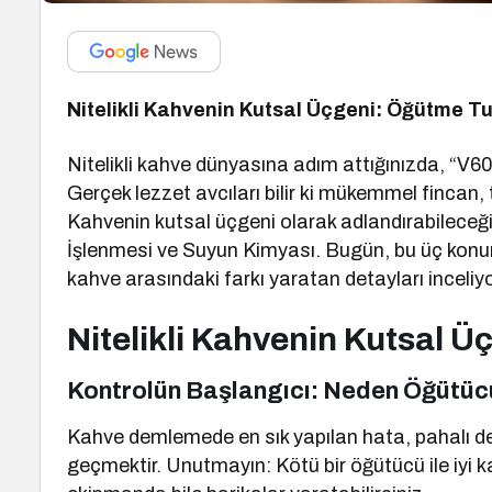
Nitelikli Kahvenin Kutsal Üçgeni: Öğütme Tut
Nitelikli kahve dünyasına adım attığınızda, “V6
Gerçek lezzet avcıları bilir ki mükemmel fincan, te
Kahvenin kutsal üçgeni olarak adlandırabileceği
İşlenmesi ve Suyun Kimyası. Bugün, bu üç konunun
kahve arasındaki farkı yaratan detayları inceliy
Nitelikli Kahvenin Kutsal Ü
Kontrolün Başlangıcı: Neden Öğütü
Kahve demlemede en sık yapılan hata, pahalı d
geçmektir. Unutmayın: Kötü bir öğütücü ile iyi k