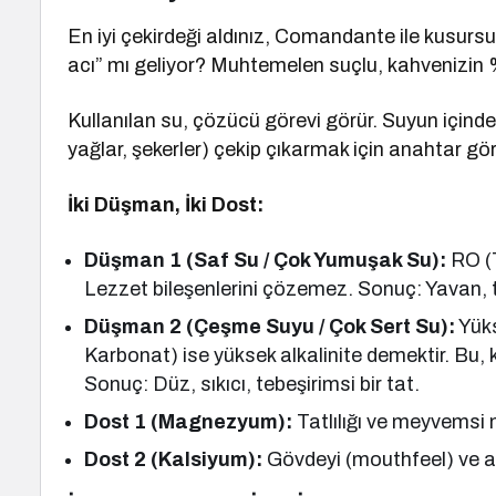
En iyi çekirdeği aldınız, Comandante ile kusurs
acı” mı geliyor? Muhtemelen suçlu, kahvenizin 
Kullanılan su, çözücü görevi görür. Suyun içindeki
yağlar, şekerler) çekip çıkarmak için anahtar gör
İki Düşman, İki Dost:
Düşman 1 (Saf Su / Çok Yumuşak Su):
RO (T
Lezzet bileşenlerini çözemez. Sonuç: Yavan, t
Düşman 2 (Çeşme Suyu / Çok Sert Su):
Yüks
Karbonat) ise yüksek alkalinite demektir. Bu, 
Sonuç: Düz, sıkıcı, tebeşirimsi bir tat.
Dost 1 (Magnezyum):
Tatlılığı ve meyvemsi n
Dost 2 (Kalsiyum):
Gövdeyi (mouthfeel) ve ağız