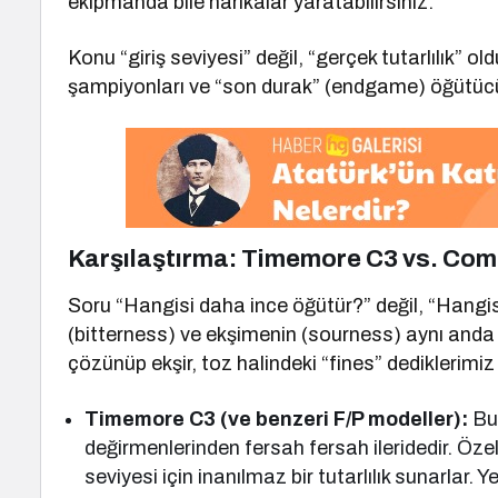
ekipmanda bile harikalar yaratabilirsiniz.
Konu “giriş seviyesi” değil, “gerçek tutarlılık” o
şampiyonları ve “son durak” (endgame) öğütücü
Karşılaştırma: Timemore C3 vs. Co
Soru “Hangisi daha ince öğütür?” değil, “Hangi
(bitterness) ve ekşimenin (sourness) aynı anda 
çözünüp ekşir, toz halindeki “fines” dediklerimiz
Timemore C3 (ve benzeri F/P modeller):
Bu 
değirmenlerinden fersah fersah ileridedir. Özel
seviyesi için inanılmaz bir tutarlılık sunarlar. 