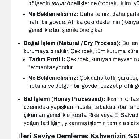
bölgenin
teruar
özelliklerine (toprak, iklim, y
Ne Beklemelisiniz:
Daha temiz, daha parlak
hafif bir gövde. Afrika çekirdeklerinin (Keny
genellikle bu işlemle öne çıkar.
Doğal İşlem (Natural / Dry Process):
Bu, en 
kurumaya bırakılır. Çekirdek, tüm kuruma süre
Tadım Profili:
Çekirdek, kuruyan meyvenin şe
fermantasyondur.
Ne Beklemelisiniz:
Çok daha tatlı, şarapsı,
notalar ve dolgun bir gövde. Lezzet profili ge
Bal İşlemi (Honey Processed):
İkisinin ortas
üzerindeki yapışkan müsilaj tabakası (balı andı
çıkanları genellikle Kosta Rika veya El Salvado
yoğun tatlılığını, yıkanmış işlemin temiz asiditesi
İleri Seviye Demleme: Kahvenizin %98