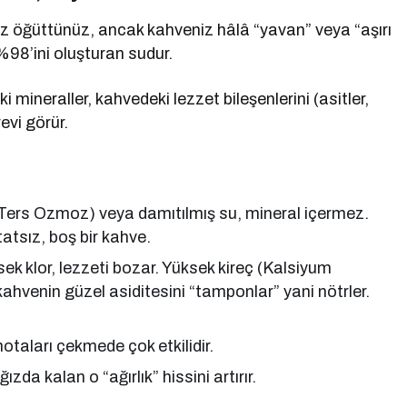
uz öğüttünüz, ancak kahveniz hâlâ “yavan” veya “aşırı
%98’ini oluşturan sudur.
 mineraller, kahvedeki lezzet bileşenlerini (asitler,
evi görür.
ers Ozmoz) veya damıtılmış su, mineral içermez.
atsız, boş bir kahve.
ek klor, lezzeti bozar. Yüksek kireç (Kalsiyum
kahvenin güzel asiditesini “tamponlar” yani nötrler.
otaları çekmede çok etkilidir.
da kalan o “ağırlık” hissini artırır.