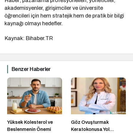
Haber; pazarlama profesyonelleri, yöneticiler,
akademisyenler, girişimciler ve üniversite
öğrencileri için hem stratejik hem de pratik bir bilgi
kaynağı olmayı hedefler.
Kaynak: Bihaber.TR
Benzer Haberler
Yüksek Kolesterol ve
Göz Ovuşturmak
Beslenmenin Önemi
Keratokonusa Yol