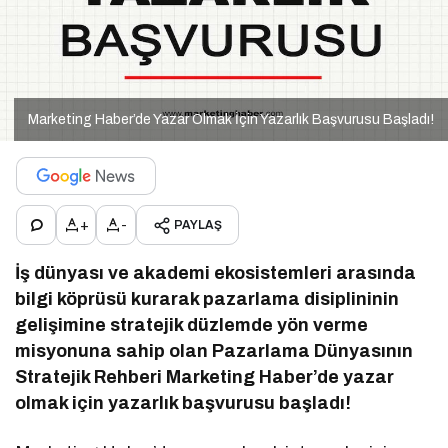
Marketing Haber’de Yazar Olmak İçin Yazarlık Başvurusu Başladı!
+
-
PAYLAŞ
İş dünyası ve akademi ekosistemleri arasında
bilgi köprüsü kurarak pazarlama disiplininin
gelişimine stratejik düzlemde yön verme
misyonuna sahip olan Pazarlama Dünyasının
Stratejik Rehberi Marketing Haber’de yazar
olmak için yazarlık başvurusu başladı!