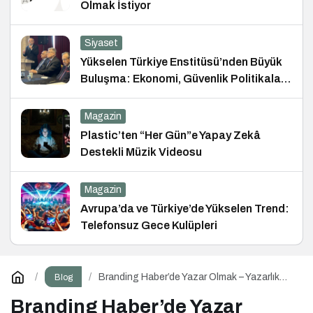
Olmak İstiyor
Siyaset
Yükselen Türkiye Enstitüsü’nden Büyük
Buluşma: Ekonomi, Güvenlik Politikaları
ve Hukuk Konferansı
Magazin
Plastic’ten “Her Gün”e Yapay Zekâ
Destekli Müzik Videosu
Magazin
Avrupa’da ve Türkiye’de Yükselen Trend:
Telefonsuz Gece Kulüpleri
Branding Haber’de Yazar Olmak – Yazarlık
Blog
Başvurusu Başladı!
Branding Haber’de Yazar