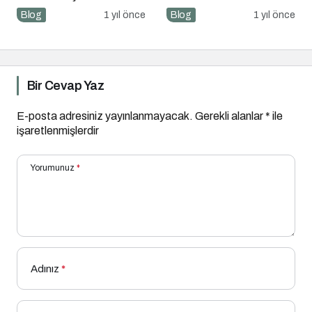
Yönetimi Olmaz
Diyetisyenlerimiz
Blog
1 yıl önce
Blog
1 yıl önce
Bir Cevap Yaz
E-posta adresiniz yayınlanmayacak.
Gerekli alanlar
*
ile
işaretlenmişlerdir
Yorumunuz
*
Adınız
*