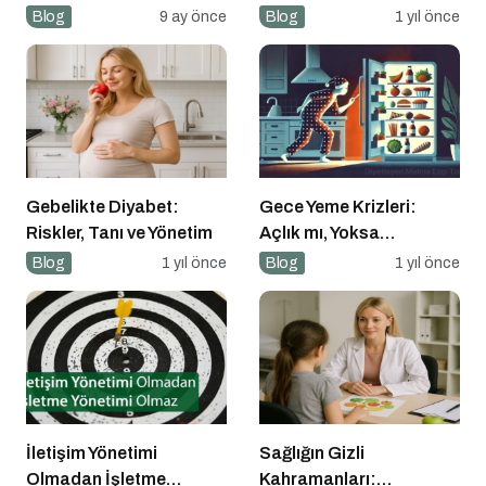
Açabilir
Blog
9 ay önce
Blog
1 yıl önce
Gebelikte Diyabet:
Gece Yeme Krizleri:
Riskler, Tanı ve Yönetim
Açlık mı, Yoksa
Duygusal İhtiyaçlar mı?
Blog
1 yıl önce
Blog
1 yıl önce
İletişim Yönetimi
Sağlığın Gizli
Olmadan İşletme
Kahramanları: