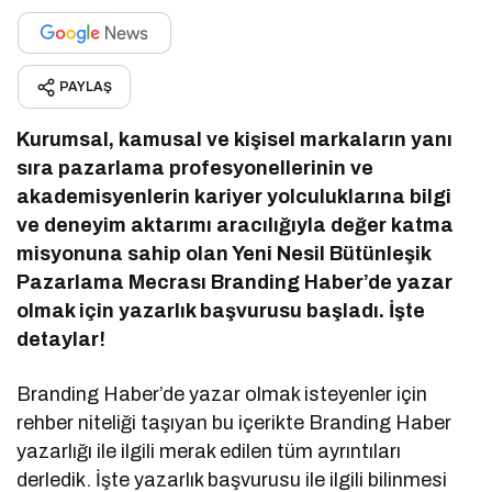
PAYLAŞ
Kurumsal, kamusal ve kişisel markaların yanı
sıra pazarlama profesyonellerinin ve
akademisyenlerin kariyer yolculuklarına bilgi
ve deneyim aktarımı aracılığıyla değer katma
misyonuna sahip olan Yeni Nesil Bütünleşik
Pazarlama Mecrası Branding Haber’de yazar
olmak için yazarlık başvurusu başladı. İşte
detaylar!
Branding Haber’de yazar olmak isteyenler için
rehber niteliği taşıyan bu içerikte Branding Haber
yazarlığı ile ilgili merak edilen tüm ayrıntıları
derledik. İşte yazarlık başvurusu ile ilgili bilinmesi