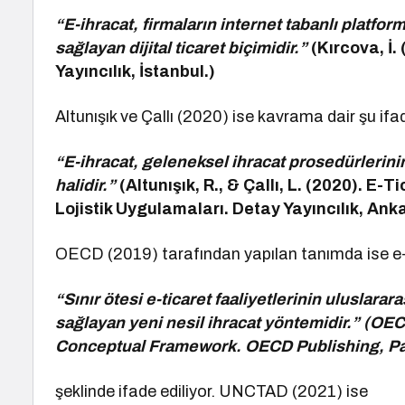
“E-ihracat, firmaların internet tabanlı platfor
sağlayan dijital ticaret biçimidir.”
(Kırcova, İ
Yayıncılık, İstanbul.)
Altunışık ve Çallı (2020) ise kavrama dair şu ifad
“E-ihracat, geleneksel ihracat prosedürlerinin 
halidir.”
(Altunışık, R., & Çallı, L. (2020). E
Lojistik Uygulamaları. Detay Yayıncılık, Ank
OECD (2019) tarafından yapılan tanımda ise e-
“Sınır ötesi e-ticaret faaliyetlerinin uluslarar
sağlayan yeni nesil ihracat yöntemidir.” (OE
Conceptual Framework. OECD Publishing, Pa
şeklinde ifade ediliyor. UNCTAD (2021) ise