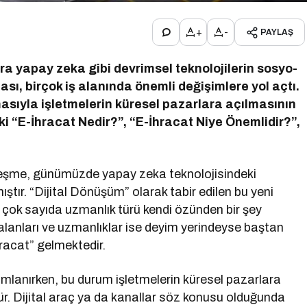
+
-
PAYLAŞ
ıra yapay zeka gibi devrimsel teknolojilerin sosyo-
ı, birçok iş alanında önemli değişimlere yol açtı.
masıyla işletmelerin küresel pazarlara açılmasının
eki “E-İhracat Nedir?”, “E-İhracat Niye Önemlidir?”,
talleşme, günümüzde yapay zeka teknolojisindeki
ştır. “Dijital Dönüşüm” olarak tabir edilen bu yeni
e çok sayıda uzmanlık türü kendi özünden bir şey
alanları ve uzmanlıklar ise deyim yerindeyse baştan
hracat” gelmektedir.
mlanırken, bu durum işletmelerin küresel pazarlara
ülür. Dijital araç ya da kanallar söz konusu olduğunda