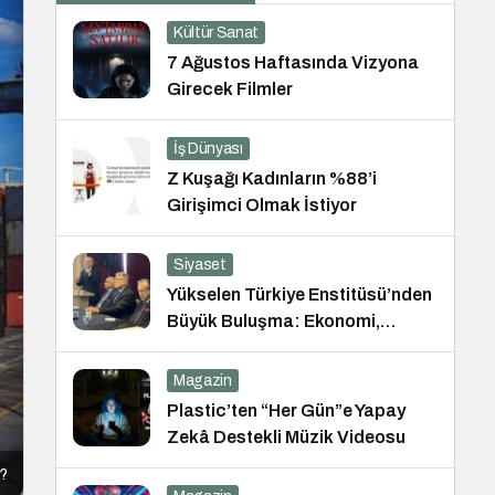
Kültür Sanat
7 Ağustos Haftasında Vizyona
Girecek Filmler
İş Dünyası
Z Kuşağı Kadınların %88’i
Girişimci Olmak İstiyor
Siyaset
Yükselen Türkiye Enstitüsü’nden
Büyük Buluşma: Ekonomi,
Güvenlik Politikaları ve Hukuk
Konferansı
Magazin
Plastic’ten “Her Gün”e Yapay
Zekâ Destekli Müzik Videosu
r?