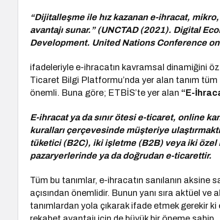
“Dijitalleşme ile hız kazanan e-ihracat, mikro,
avantajı sunar.” (UNCTAD (2021). Digital E
Development. United Nations Conference on
ifadeleriyle e-ihracatın kavramsal dinamiğini öze
Ticaret Bilgi Platformu’nda yer alan tanım tüm
önemli. Buna göre; ETBİS’te yer alan
“E-İhrac
E-ihracat ya da sınır ötesi e-ticaret, online ka
kuralları çerçevesinde müşteriye ulaştırmaktır
tüketici (B2C), iki işletme (B2B) veya iki özel
pazaryerlerinde ya da doğrudan e-ticarettir.
Tüm bu tanımlar, e-ihracatın sanılanın aksine 
açısından önemlidir. Bunun yanı sıra aktüel ve
tanımlardan yola çıkarak ifade etmek gerekir ki e
rekabet avantajı için de büyük bir öneme sahip.