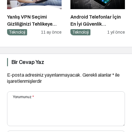
Yanlış VPN Seçimi
Android Telefonlar İçin
Gizliliğinizi Tehlikeye
En İyi Güvenlik
Atabilir
Uygulamaları
Teknoloji
11 ay önce
Teknoloji
1 yıl önce
Bir Cevap Yaz
E-posta adresiniz yayınlanmayacak.
Gerekli alanlar
*
ile
işaretlenmişlerdir
Yorumunuz
*