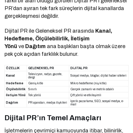
farklı bir alan olduğu görülen Dijital PR’ı geleneksel
PR’dan ayıran tek fark süreçlerin dijital kanallarda
gerçekleşmesi değildir.
Dijital PR ile Geleneksel PR arasında
Kanal,
Hedefleme, Ölçülebilirlik, İletişim
Yönü
ve
Dağıtım
ana başlıkları başta olmak üzere
pek çok açıdan farklılık bulunur.
ÖZELLİK
GELENEKSEL PR
DİJİTAL PR
Televizyon, radyo, gazete,
Kanal
Sosyal medya, bloglar, dijital haber siteleri
dergi
Hedefleme
Geniş kitle
Mikro hedefleme (niş kitle)
Ölçülebilirlik
Sınırlı
Gerçek zamanlı ve metrik odaklı
İletişim Yönü
Tek yönlü
Çift yönlü ve etkileşimli
İçerik pazarlama, SEO, sosyal medya, e-
Dağıtım
PR ajansları, medya ilişkileri
mail
Dijital PR’ın Temel Amaçları
İşletmelerin çevrimiçi kamuoyunda itibar, bilinirlik,