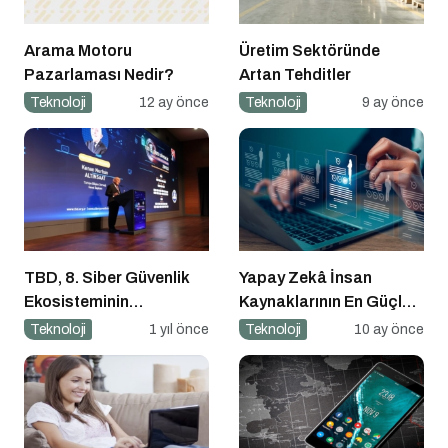
Arama Motoru
Üretim Sektöründe
Pazarlaması Nedir?
Artan Tehditler
Teknoloji
12 ay önce
Teknoloji
9 ay önce
TBD, 8. Siber Güvenlik
Yapay Zekâ İnsan
Ekosisteminin
Kaynaklarının En Güçlü
Geliştirilmesi Zirvesi’ni
Stratejik Ortağına
Teknoloji
1 yıl önce
Teknoloji
10 ay önce
Gerçekleştirdi
Dönüşüyor