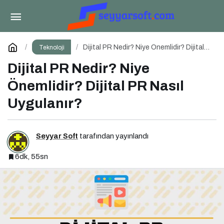
Yeni Tehdit: Sahte Hata Mesajıyla Başlayan
Siber Saldırılar Yükselişte
Paylaş
Yorum Yap
Dijital PR Nedir? Niye Önemlidir? Dijital
Teknoloji
PR Nasıl Uygulanır?
Dijital PR Nedir? Niye
Önemlidir? Dijital PR Nasıl
Uygulanır?
Seyyar Soft
tarafından yayınlandı
6dk, 55sn