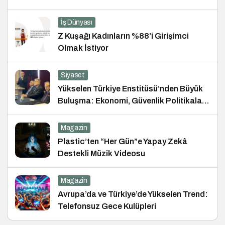
İş Dünyası
Z Kuşağı Kadınların %88’i Girişimci
Olmak İstiyor
Siyaset
Yükselen Türkiye Enstitüsü’nden Büyük
Buluşma: Ekonomi, Güvenlik Politikaları
ve Hukuk Konferansı
Magazin
Plastic’ten “Her Gün”e Yapay Zekâ
Destekli Müzik Videosu
Magazin
Avrupa’da ve Türkiye’de Yükselen Trend:
Telefonsuz Gece Kulüpleri