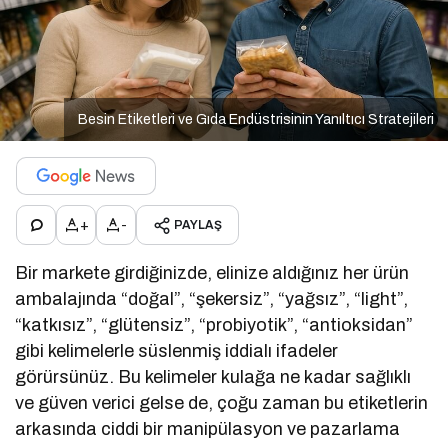
Besin Etiketleri ve Gıda Endüstrisinin Yanıltıcı Stratejileri
+
-
PAYLAŞ
Bir markete girdiğinizde, elinize aldığınız her ürün
ambalajında “doğal”, “şekersiz”, “yağsız”, “light”,
“katkısız”, “glütensiz”, “probiyotik”, “antioksidan”
gibi kelimelerle süslenmiş iddialı ifadeler
görürsünüz. Bu kelimeler kulağa ne kadar sağlıklı
ve güven verici gelse de, çoğu zaman bu etiketlerin
arkasında ciddi bir manipülasyon ve pazarlama