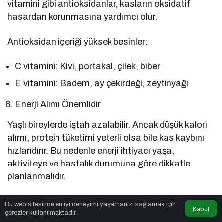
vitamini gibi antioksidanlar, kasların oksidatif
hasardan korunmasına yardımcı olur.
Antioksidan içeriği yüksek besinler:
C vitamini: Kivi, portakal, çilek, biber
E vitamini: Badem, ay çekirdeği, zeytinyağı
Enerji Alımı Önemlidir
Yaşlı bireylerde iştah azalabilir. Ancak düşük kalori
alımı, protein tüketimi yeterli olsa bile kas kaybını
hızlandırır. Bu nedenle enerji ihtiyacı yaşa,
aktiviteye ve hastalık durumuna göre dikkatle
planlanmalıdır.
Egzersiz: Beslenmenin Tamamlayıcısı
Bu web sitesinde en iyi deneyimi yaşamanızı sağlamak için
Kabul
çerezler kullanılmaktadır.