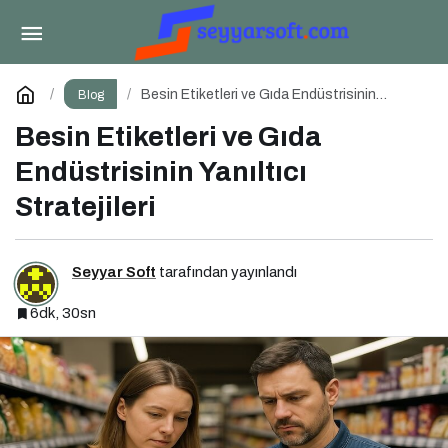
Sarkopeni ve Yaşlılıkta Beslenme: Kas Kütlesi
Nasıl Korunur?
Paylaş
Yorum Yap
Besin Etiketleri ve Gıda Endüstrisinin
Blog
Yanıltıcı Stratejileri
Besin Etiketleri ve Gıda
Endüstrisinin Yanıltıcı
Stratejileri
Seyyar Soft
tarafından yayınlandı
6dk, 30sn