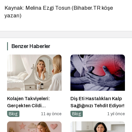
Kaynak: Melina Ezgi Tosun (Bihaber.TR köşe
yazarı)
Benzer Haberler
Kolajen Takviyeleri:
Diş Eti Hastalıkları Kalp
Gerçekten Cildi
Sağlığınızı Tehdit Ediyor!
Gençleştiriyor mu?
Blog
11 ay önce
Blog
1 yıl önce