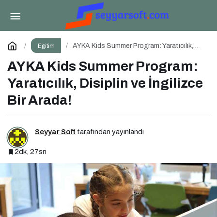
İstanbul Üniversitesi’nde Yeni Medya ve
Dergicilik Konuşuldu
Paylaş
Yorum Yap
AYKA Kids Summer Program: Yaratıcılık,
Eğitim
Disiplin ve İngilizce Bir Arada!
AYKA Kids Summer Program:
Yaratıcılık, Disiplin ve İngilizce
Bir Arada!
Seyyar Soft
tarafından yayınlandı
2dk, 27sn