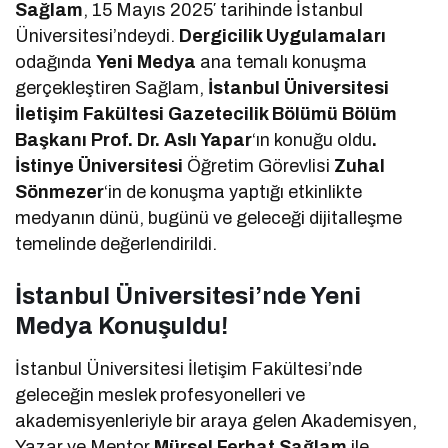
Sağlam
, 15 Mayıs 2025′ tarihinde İstanbul
Üniversitesi’ndeydi.
Dergicilik Uygulamaları
odağında
Yeni Medya
ana temalı konuşma
gerçekleştiren Sağlam,
İstanbul Üniversitesi
İletişim Fakültesi Gazetecilik Bölümü Bölüm
Başkanı Prof. Dr. Aslı Yapar
‘ın konuğu oldu
.
İstinye Üniversitesi
Öğretim Görevlisi
Zuhal
Sönmezer
‘in de konuşma yaptığı etkinlikte
medyanın dünü, bugünü ve geleceği dijitalleşme
temelinde değerlendirildi.
İstanbul Üniversitesi’nde Yeni
Medya Konuşuldu!
İstanbul Üniversitesi İletişim Fakültesi’nde
geleceğin meslek profesyonelleri ve
akademisyenleriyle bir araya gelen Akademisyen,
Yazar ve Mentor
Mürsel Ferhat Sağlam
ile