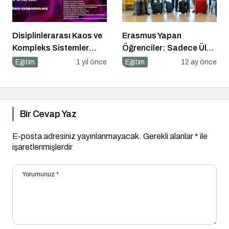
Disiplinlerarası Kaos ve
Erasmus Yapan
Kompleks Sistemler
Öğrenciler: Sadece Ülke
Sempozyumu İçin Geri
Değil, Bakış Açısı da
Eğitim
1 yıl önce
Eğitim
12 ay önce
Sayım!
Değişiyor
Bir Cevap Yaz
E-posta adresiniz yayınlanmayacak.
Gerekli alanlar
*
ile
işaretlenmişlerdir
Yorumunuz
*