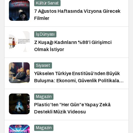
Kültür Sanat
7 Ağustos Haftasında Vizyona Girecek
Filmler
İş Dünyası
Z Kuşağı Kadınların %88’i Girişimci
Olmak İstiyor
Siyaset
Yükselen Türkiye Enstitüsü’nden Büyük
Buluşma: Ekonomi, Güvenlik Politikaları
ve Hukuk Konferansı
Magazin
Plastic’ten “Her Gün”e Yapay Zekâ
Destekli Müzik Videosu
Magazin