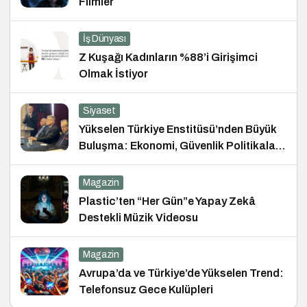
Filmler
İş Dünyası
Z Kuşağı Kadınların %88’i Girişimci
Olmak İstiyor
Siyaset
Yükselen Türkiye Enstitüsü’nden Büyük
Buluşma: Ekonomi, Güvenlik Politikaları
ve Hukuk Konferansı
Magazin
Plastic’ten “Her Gün”e Yapay Zekâ
Destekli Müzik Videosu
Magazin
Avrupa’da ve Türkiye’de Yükselen Trend:
Telefonsuz Gece Kulüpleri