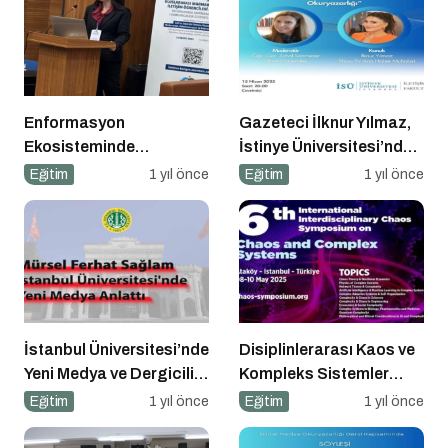
Enformasyon
Gazeteci İlknur Yılmaz,
Ekosisteminde
İstinye Üniversitesi’nde
Dezenformasyon ve
Dijital Medya
Eğitim
1 yıl önce
Eğitim
1 yıl önce
Çözüm Arayışları
Okuryazarlığı Dersinin
Konuğu Oldu
İstanbul Üniversitesi’nde
Disiplinlerarası Kaos ve
Yeni Medya ve Dergicilik
Kompleks Sistemler
Konuşuldu
Sempozyumu İçin Geri
Eğitim
1 yıl önce
Eğitim
1 yıl önce
Sayım!