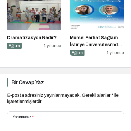
Dramatizasyon Nedir?
Mürsel Ferhat Sağlam
İstinye Üniversitesi’nde
Eğitim
1 yıl önce
Dijital Medya
Eğitim
1 yıl önce
Okuryazarlığı
Kapsamında
Konuşacak!
Bir Cevap Yaz
E-posta adresiniz yayınlanmayacak.
Gerekli alanlar
*
ile
işaretlenmişlerdir
Yorumunuz
*