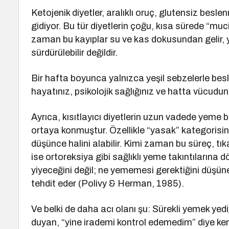
Ketojenik diyetler, aralıklı oruç, glutensiz besle
gidiyor. Bu tür diyetlerin çoğu, kısa sürede “mu
zaman bu kayıplar su ve kas dokusundan gelir, y
sürdürülebilir değildir.
Bir hafta boyunca yalnızca yeşil sebzelerle besl
hayatınız, psikolojik sağlığınız ve hatta vücudu
Ayrıca, kısıtlayıcı diyetlerin uzun vadede yeme 
ortaya konmuştur. Özellikle “yasak” kategorisine
düşünce halini alabilir. Kimi zaman bu süreç, t
ise ortoreksiya gibi sağlıklı yeme takıntılarına 
yiyeceğini değil; ne yememesi gerektiğini düşüne
tehdit eder (Polivy & Herman, 1985).
Ve belki de daha acı olanı şu: Sürekli yemek yed
duyan, “yine irademi kontrol edemedim” diye kend