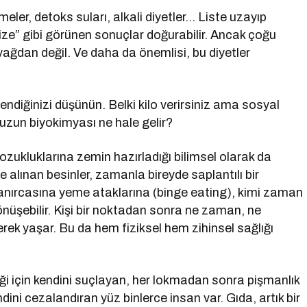
nmeler, detoks suları, alkali diyetler… Liste uzayıp
cize” gibi görünen sonuçlar doğurabilir. Ancak çoğu
ağdan değil. Ve daha da önemlisi, bu diyetler
endiğinizi düşünün. Belki kilo verirsiniz ama sosyal
nuzun biyokimyası ne hale gelir?
bozukluklarına zemin hazırladığı bilimsel olarak da
 alınan besinler, zamanla bireyde saplantılı bir
ıkanırcasına yeme ataklarına (binge eating), kimi zaman
dönüşebilir. Kişi bir noktadan sonra ne zaman, ne
rek yaşar. Bu da hem fiziksel hem zihinsel sağlığı
iği için kendini suçlayan, her lokmadan sonra pişmanlık
ini cezalandıran yüz binlerce insan var. Gıda, artık bir