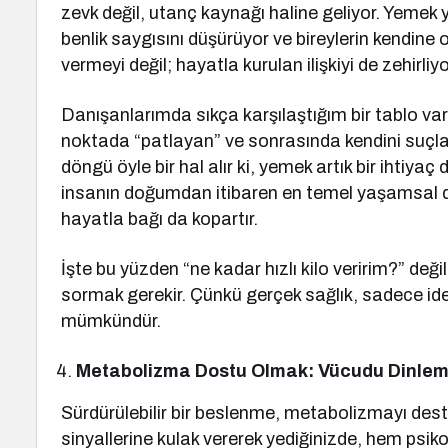
zevk değil, utanç kaynağı haline geliyor. Yeme
benlik saygısını düşürüyor ve bireylerin kendine
vermeyi değil; hayatla kurulan ilişkiyi de zehirliyo
Danışanlarımda sıkça karşılaştığım bir tablo vard
noktada “patlayan” ve sonrasında kendini suçlay
döngü öyle bir hal alır ki, yemek artık bir ihtiy
insanın doğumdan itibaren en temel yaşamsal de
hayatla bağı da kopartır.
İşte bu yüzden “ne kadar hızlı kilo veririm?” değ
sormak gerekir. Çünkü gerçek sağlık, sadece ideal
mümkündür.
Metabolizma Dostu Olmak: Vücudu Dinle
Sürdürülebilir bir beslenme, metabolizmayı des
sinyallerine kulak vererek yediğinizde, hem psiko