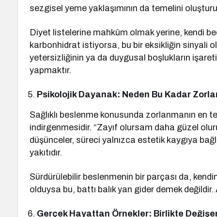
sezgisel yeme yaklaşımının da temelini oluşturu
Diyet listelerine mahkûm olmak yerine, kendi b
karbonhidrat istiyorsa, bu bir eksikliğin sinyali ol
yetersizliğinin ya da duygusal boşlukların işareti 
yapmaktır.
Psikolojik Dayanak: Neden Bu Kadar Zorla
Sağlıklı beslenme konusunda zorlanmanın en tem
indirgenmesidir. “Zayıf olursam daha güzel oluru
düşünceler, süreci yalnızca estetik kaygıya ba
yakıtıdır.
Sürdürülebilir beslenmenin bir parçası da, kendin
olduysa bu, battı balık yan gider demek değildir.
Gerçek Hayattan Örnekler: Birlikte Değişe