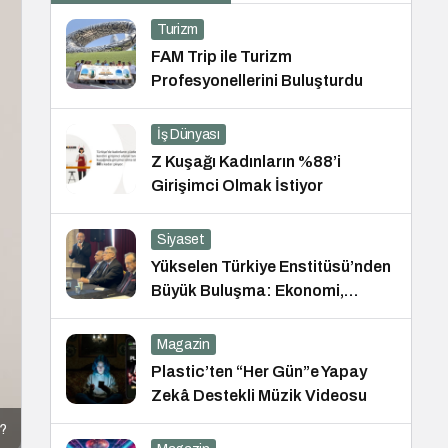
Turizm
FAM Trip ile Turizm
Profesyonellerini Buluşturdu
İş Dünyası
Z Kuşağı Kadınların %88’i
Girişimci Olmak İstiyor
Siyaset
Yükselen Türkiye Enstitüsü’nden
Büyük Buluşma: Ekonomi,
Güvenlik Politikaları ve Hukuk
Konferansı
Magazin
Plastic’ten “Her Gün”e Yapay
Zekâ Destekli Müzik Videosu
r?