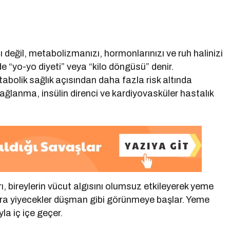
ı
zı değil, metabolizmanızı, hormonlarınızı ve ruh halinizi
de “yo-yo diyeti” veya “kilo döngüsü” denir.
metabolik sağlık açısından daha fazla risk altında
ğlanma, insülin direnci ve kardiyovasküler hastalık
arı, bireylerin vücut algısını olumsuz etkileyerek yeme
onra yiyecekler düşman gibi görünmeye başlar. Yeme
la iç içe geçer.