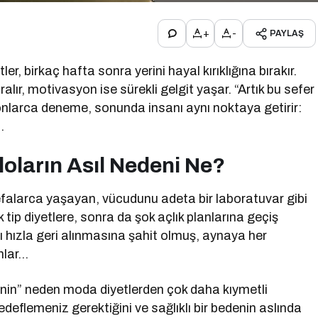
+
-
PAYLAŞ
r, birkaç hafta sonra yerini hayal kırıklığına bırakır.
 daralır, motivasyon ise sürekli gelgit yaşar. “Artık bu sefer
onlarca deneme, sonunda insanı aynı noktaya getirir:
…
loların Asıl Nedeni Ne?
alarca yaşayan, vücudunu adeta bir laboratuvar gibi
 tip diyetlere, sonra da şok açlık planlarına geçiş
nı hızla geri alınmasına şahit olmuş, aynaya her
nlar…
enin” neden moda diyetlerden çok daha kıymetli
eflemeniz gerektiğini ve sağlıklı bir bedenin aslında