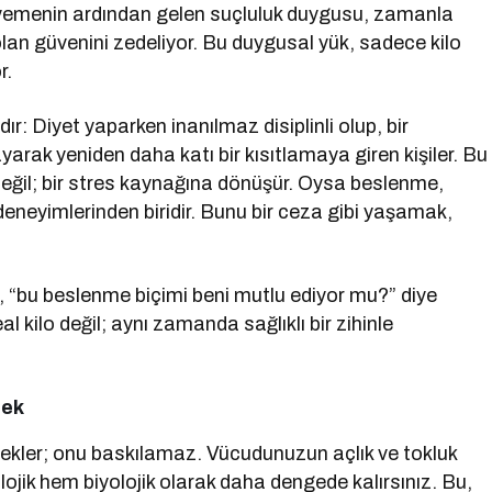
k yemenin ardından gelen suçluluk duygusu, zamanla
 olan güvenini zedeliyor. Bu duygusal yük, sadece kilo
r.
ır: Diyet yaparken inanılmaz disiplinli olup, bir
arak yeniden daha katı bir kısıtlamaya giren kişiler. Bu
aç değil; bir stres kaynağına dönüşür. Oysa beslenme,
neyimlerinden biridir. Bunu bir ceza gibi yaşamak,
il, “bu beslenme biçimi beni mutlu ediyor mu?” diye
 kilo değil; aynı zamanda sağlıklı bir zihinle
mek
tekler; onu baskılamaz. Vücudunuzun açlık ve tokluk
lojik hem biyolojik olarak daha dengede kalırsınız. Bu,