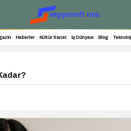
gazin
Haberler
Kültür Sanat
İş Dünyası
Blog
Teknoloj
 Kadar?