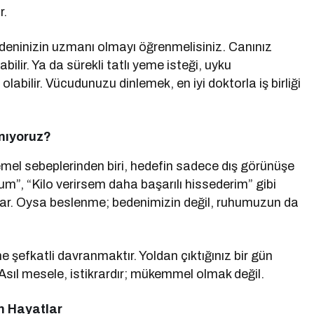
r.
edeninizin uzmanı olmayı öğrenmelisiniz. Canınız
abilir. Ya da sürekli tatlı yeme isteği, uyku
olabilir. Vücudunuzu dinlemek, en iyi doktorla iş birliği
nıyoruz?
el sebeplerinden biri, hedefin sadece dış görünüşe
m”, “Kilo verirsem daha başarılı hissederim” gibi
ğlar. Oysa beslenme; bedenimizin değil, ruhumuzun da
e şefkatli davranmaktır. Yoldan çıktığınız bir gün
 Asıl mesele, istikrardır; mükemmel olmak değil.
n Hayatlar