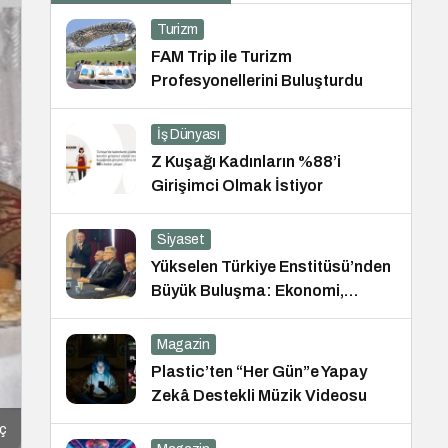
Turizm
FAM Trip ile Turizm
Profesyonellerini Buluşturdu
İş Dünyası
Z Kuşağı Kadınların %88’i
Girişimci Olmak İstiyor
Siyaset
Yükselen Türkiye Enstitüsü’nden
Büyük Buluşma: Ekonomi,
Güvenlik Politikaları ve Hukuk
Konferansı
Magazin
Plastic’ten “Her Gün”e Yapay
Zekâ Destekli Müzik Videosu
ıç