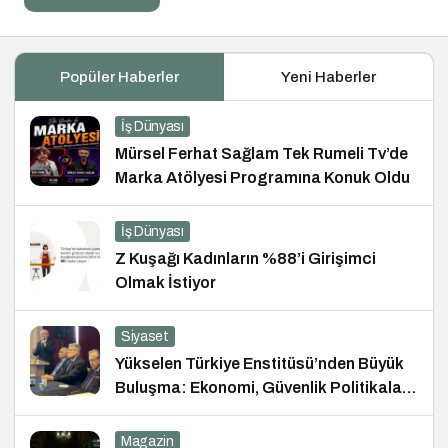
Popüler Haberler
Yeni Haberler
İş Dünyası
Mürsel Ferhat Sağlam Tek Rumeli Tv’de
Marka Atölyesi Programına Konuk Oldu
İş Dünyası
Z Kuşağı Kadınların %88’i Girişimci
Olmak İstiyor
Siyaset
Yükselen Türkiye Enstitüsü’nden Büyük
Buluşma: Ekonomi, Güvenlik Politikaları
ve Hukuk Konferansı
Magazin