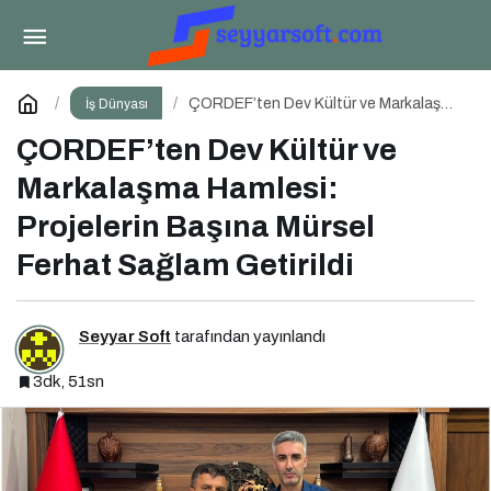
Kamu Bilgi ve İletişim Teknolojileri Konferansı
2026 İçin Geri Sayım!
Paylaş
Yorum Yap
ÇORDEF’ten Dev Kültür ve Markalaşma
İş Dünyası
Hamlesi: Projelerin Başına Mürsel
Ferhat Sağlam Getirildi
ÇORDEF’ten Dev Kültür ve
Markalaşma Hamlesi:
Projelerin Başına Mürsel
Ferhat Sağlam Getirildi
Seyyar Soft
tarafından yayınlandı
3dk, 51sn