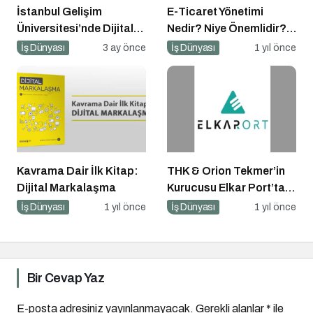
İstanbul Gelişim
E-Ticaret Yönetimi
Üniversitesi’nde Dijital
Nedir? Niye Önemlidir?
Markalaşma 1.0 Etkinliği
E-Ticaret Yönetimi Nasıl
İş Dünyası
3 ay önce
İş Dünyası
1 yıl önce
Düzenlenecek
Yapılır?
Kavrama Dair İlk Kitap:
THK & Orion Tekmer’in
Dijital Markalaşma
Kurucusu Elkar Port’tan
Savunma Sanayii
İş Dünyası
1 yıl önce
İş Dünyası
1 yıl önce
Atılımı: AET
Electronics’e Stratejik
Yatırım
Bir Cevap Yaz
E-posta adresiniz yayınlanmayacak.
Gerekli alanlar
*
ile