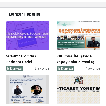
Benzer Haberler
Girişimcilik Odaklı
Kurumsal İletişimde
Podcast Serisi:
Yapay Zeka Zirvesi İçin
Girişimcilerin Büyük
Geri Sayım!
İş Dünyası
2 ay önce
İş Dünyası
4 ay önce
Hataları