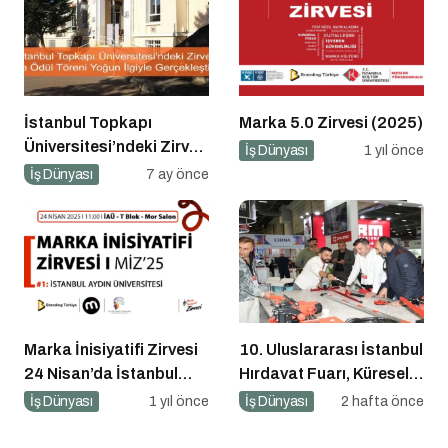
İstanbul Topkapı
Marka 5.0 Zirvesi (2025)
Üniversitesi’ndeki Zirve
İş Dünyası
1 yıl önce
ve Ödül Töreni Yoğun
İş Dünyası
7 ay önce
İlgiyle Gerçekleşti
Marka İnisiyatifi Zirvesi
10. Uluslararası İstanbul
24 Nisan’da İstanbul
Hırdavat Fuarı, Küresel
Aydın Üniversitesi’nde!
Ticaretin Yeni Merkezi
İş Dünyası
1 yıl önce
İş Dünyası
2 hafta önce
Olmaya Hazırlanıyor