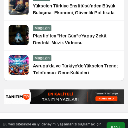
Yükselen Türkiye Enstitüsü’nden Büyük
Buluşma: Ekonomi, Güvenlik Politikaları
ve Hukuk Konferansı
Magazin
Plastic’ten “Her Gün”e Yapay Zekâ
Destekli Müzik Videosu
Magazin
Avrupa’da ve Türkiye’de Yükselen Trend:
Telefonsuz Gece Kulüpleri
© Telif Hakkı 26.01.2012, Tüm Hakları Saklıdır.
haber
,
en iyiler
Bu web sitesinde en iyi deneyimi yaşamanızı sağlamak için
listesi
,
bihaber
,
sağlıklı
Kabul