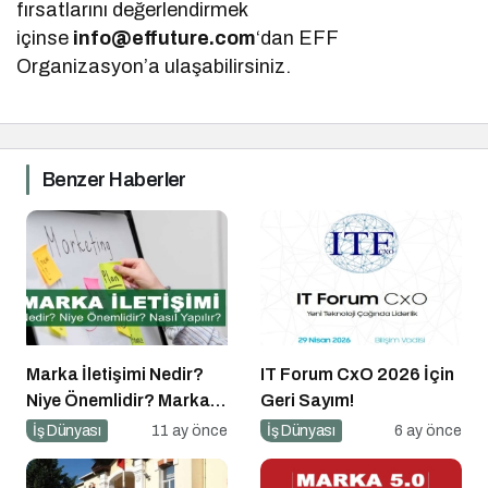
fırsatlarını değerlendirmek
içinse
info@effuture.com
‘dan EFF
Organizasyon’a ulaşabilirsiniz.
Benzer Haberler
Marka İletişimi Nedir?
IT Forum CxO 2026 İçin
Niye Önemlidir? Marka
Geri Sayım!
İletişimi Nasıl Yapılır?
İş Dünyası
11 ay önce
İş Dünyası
6 ay önce